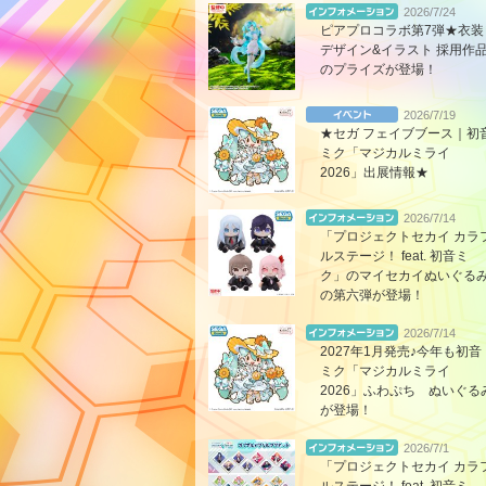
2026/7/24
ピアプロコラボ第7弾★衣装
デザイン&イラスト 採用作
のプライズが登場！
2026/7/19
★セガ フェイブブース｜初
ミク「マジカルミライ
2026」出展情報★
2026/7/14
「プロジェクトセカイ カラ
ルステージ！ feat. 初音ミ
ク」のマイセカイぬいぐる
の第六弾が登場！
2026/7/14
2027年1月発売♪今年も初音
ミク「マジカルミライ
2026」ふわぷち ぬいぐる
が登場！
2026/7/1
「プロジェクトセカイ カラ