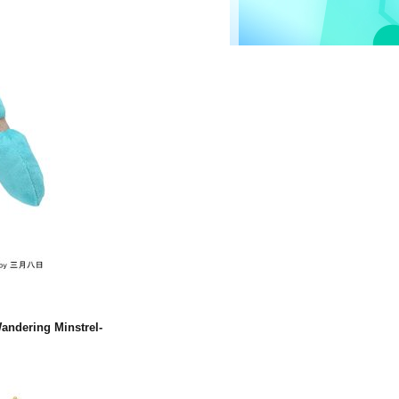
ng Minstrel‐