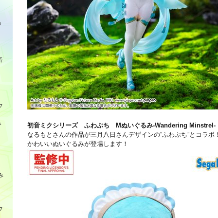
品
音
フ
み
初音ミクシリーズ ふわぷち Mぬいぐるみ‐Wandering Minstrel‐
なるもとさんの作品が三月八日さんデザインの“ふわぷち”とコラボ
かわいいぬいぐるみが登場します！
み
フ