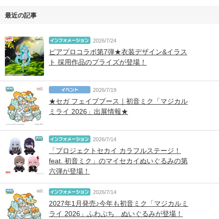
最近の記事
2026/7/24
ピアプロコラボ第7弾★衣装デザイン&イラス
ト 採用作品のプライズが登場！
2026/7/19
★セガ フェイブブース｜初音ミク「マジカル
ミライ 2026」出展情報★
2026/7/14
「プロジェクトセカイ カラフルステージ！
feat. 初音ミク」のマイセカイぬいぐるみの第
六弾が登場！
2026/7/14
2027年1月発売♪今年も初音ミク「マジカルミ
ライ 2026」ふわぷち ぬいぐるみが登場！