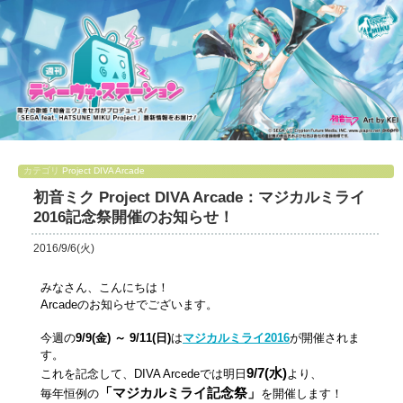
カテゴリ
Project DIVA Arcade
初音ミク Project DIVA Arcade：マジカルミライ
2016記念祭開催のお知らせ！
2016/9/6(火)
みなさん、こんにちは！
Arcadeのお知らせでございます。
今週の
9/9(金) ～ 9/11(日)
は
マジカルミライ2016
が開催されま
す。
9/7(水)
これを記念して、DIVA Arcedeでは明日
より、
「マジカルミライ記念祭」
毎年恒例の
を開催します！