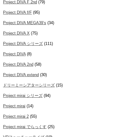
Project DIVA F 2nd
(79)
Project DIVA f/F
(95)
Project DIVA MEGA39’s
(34)
Project DIVA X
(75)
Project DIVA シリーズ
(111)
Project DIVA
(8)
Project DIVA 2nd
(58)
Project DIVA extend
(30)
ドリーミーシアターシリーズ
(15)
Project mirai シリーズ
(94)
Project mirai
(14)
Project mirai 2
(55)
Project mirai でらっくす
(25)