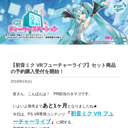
カテゴリ
VRフューチャーライブ
【初音ミク VRフューチャーライブ】セット商品
の予約購入受付を開始！
2016/9/13(火)
皆さん、こんばんは！ PR担当のタマゴです。
あと1ヶ月
いよいよ発売まで
となりましたね★
『
初音ミク VR フュ
今日は、PS VR専用コンテンツ
ーチャーライブ
』
に関する、