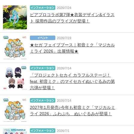
2026/7/24
ピアプロコラボ第7弾★衣装デザイン&イラス
ト 採用作品のプライズが登場！
2026/7/19
★セガ フェイブブース｜初音ミク「マジカル
ミライ 2026」出展情報★
2026/7/14
「プロジェクトセカイ カラフルステージ！
feat. 初音ミク」のマイセカイぬいぐるみの第
六弾が登場！
2026/7/14
2027年1月発売♪今年も初音ミク「マジカルミ
ライ 2026」ふわぷち ぬいぐるみが登場！
2026/7/1