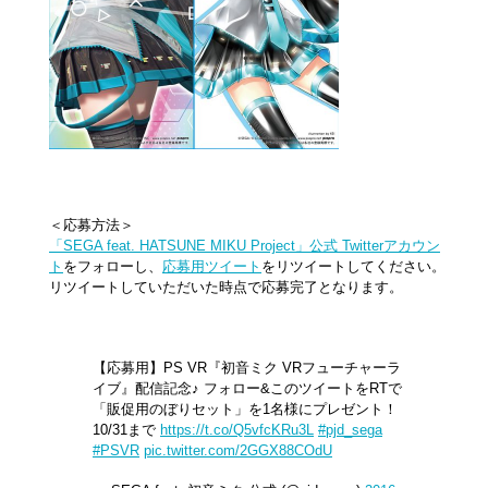
＜応募方法＞
「SEGA feat. HATSUNE MIKU Project」公式 Twitterアカウン
ト
をフォローし、
応募用ツイート
をリツイートしてください。
リツイートしていただいた時点で応募完了となります。
【応募用】PS VR『初音ミク VRフューチャーラ
イブ』配信記念♪ フォロー&このツイートをRTで
「販促用のぼりセット」を1名様にプレゼント！
10/31まで
https://t.co/Q5vfcKRu3L
#pjd_sega
#PSVR
pic.twitter.com/2GGX88COdU