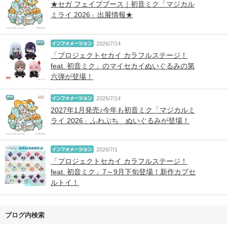
★セガ フェイブブース｜初音ミク「マジカル
ミライ 2026」出展情報★
2026/7/14
「プロジェクトセカイ カラフルステージ！
feat. 初音ミク」のマイセカイぬいぐるみの第
六弾が登場！
2026/7/14
2027年1月発売♪今年も初音ミク「マジカルミ
ライ 2026」ふわぷち ぬいぐるみが登場！
2026/7/1
「プロジェクトセカイ カラフルステージ！
feat. 初音ミク」7～9月下旬登場！新作カプセ
ルトイ！
ブログ内検索