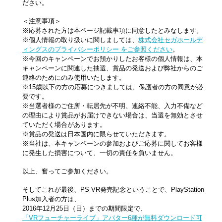
ださい。
＜注意事項＞
※応募された方は本ページ記載事項に同意したとみなします。
※個人情報の取り扱いに関しましては、
株式会社セガホールデ
ィングスのプライバシーポリシー をご参照ください
。
※今回のキャンペーンでお預かりしたお客様の個人情報は、本
キャンペーンに関連した抽選、賞品の発送および弊社からのご
連絡のためにのみ使用いたします。
※15歳以下の方の応募につきましては、保護者の方の同意が必
要です。
※当選者様のご住所・転居先が不明、連絡不能、入力不備など
の理由により賞品がお届けできない場合は、当選を無効とさせ
ていただく場合があります。
※賞品の発送は日本国内に限らせていただきます。
※当社は、本キャンペーンの参加およびご応募に関してお客様
に発生した損害について、一切の責任を負いません。
以上、奮ってご参加ください。
そしてこれが最後、PS VR発売記念ということで、PlayStation
Plus加入者の方は、
2016年12月25日（日）までの期間限定で、
「VRフューチャーライブ」アバター6種が無料ダウンロード可