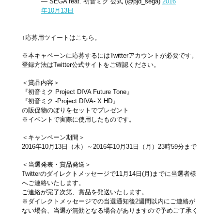
— SEGA feat. 初音ミク 公式 (@pjd_sega)
2016
年10月13日
↑応募用ツイートはこちら。
※本キャペーンに応募するにはTwitterアカウントが必要です。
登録方法はTwitter公式サイトをご確認ください。
＜賞品内容＞
『初音ミク Project DIVA Future Tone』
『初音ミク -Project DIVA- X HD』
の販促物のぼりをセットでプレゼント
※イベントで実際に使用したものです。
＜キャンペーン期間＞
2016年10月13日（木）～2016年10月31日（月）23時59分まで
＜当選発表・賞品発送＞
Twitterのダイレクトメッセージで11月14日(月)までに当選者様
へご連絡いたします。
ご連絡が完了次第、賞品を発送いたします。
※ダイレクトメッセージでの当選通知後2週間以内にご連絡が
ない場合、当選が無効となる場合がありますので予めご了承く