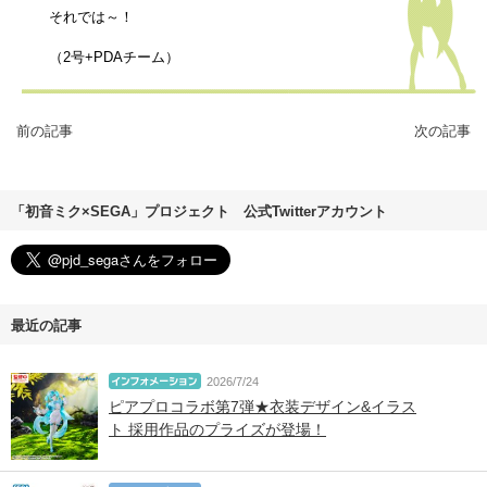
それでは～！
（2号+PDAチーム）
前の記事
次の記事
「初音ミク×SEGA」プロジェクト 公式Twitterアカウント
最近の記事
2026/7/24
ピアプロコラボ第7弾★衣装デザイン&イラス
ト 採用作品のプライズが登場！