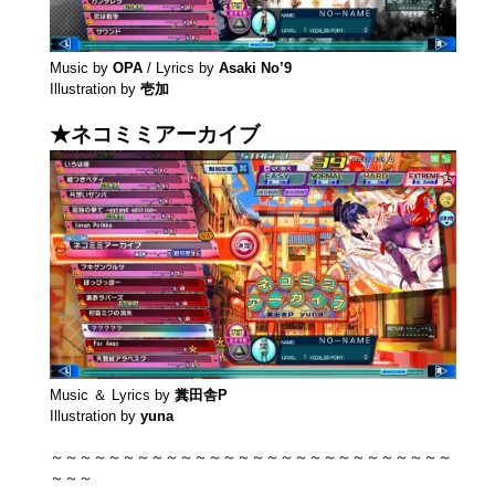
Music by
OPA
/ Lyrics by
Asaki No’9
Illustration by
壱加
★ネコミミアーカイブ
Music ＆ Lyrics by
糞田舎P
Illustration by
yuna
～～～～～～～～～～～～～～～～～～～～～～～～～～～～
～～～