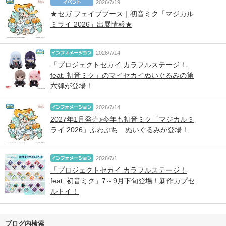
2026/7/19
★セガ フェイブブース｜初音ミク「マジカル
ミライ 2026」出展情報★
2026/7/14
「プロジェクトセカイ カラフルステージ！
feat. 初音ミク」のマイセカイぬいぐるみの第
六弾が登場！
2026/7/14
2027年1月発売♪今年も初音ミク「マジカルミ
ライ 2026」ふわぷち ぬいぐるみが登場！
2026/7/1
「プロジェクトセカイ カラフルステージ！
feat. 初音ミク」7～9月下旬登場！新作カプセ
ルトイ！
ブログ内検索