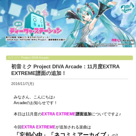
カテゴリ
Project DIVA Arcade
初音ミク Project DIVA Arcade：11月度EXTRA
EXTREME譜面の追加！
2016/11/7(月)
みなさん、こんにちは♪
Arcadeのお知らせです！
本日は11月度の
EXTRA EXTREME
譜面追加
についてですよ♪
今回
EXTRA EXTREME
が追加される楽曲は
「忘却心中」「ネコミミアーカイブ」
の2