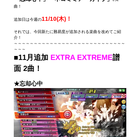
曲！
11/10(木)！
追加日は今週の
それでは、今回新たに難易度が追加される楽曲を改めてご紹
介！
～～～～～～～～～～～～～～～～～～～～～～～～～～～～
～～～
■11月追加
EXTRA EXTREME
譜
面 2曲！
★忘却心中