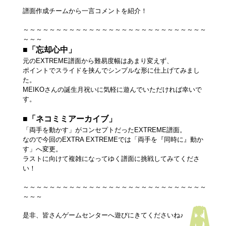
譜面作成チームから一言コメントを紹介！
～～～～～～～～～～～～～～～～～～～～～～～～～～～～
～～～
■「忘却心中」
元のEXTREME譜面から難易度幅はあまり変えず、
ポイントでスライドを挟んでシンプルな形に仕上げてみまし
た。
MEIKOさんの誕生月祝いに気軽に遊んでいただければ幸いで
す。
■「ネコミミアーカイブ」
「両手を動かす」がコンセプトだったEXTREME譜面。
なので今回のEXTRA EXTREMEでは「両手を『同時に』動か
す」へ変更。
ラストに向けて複雑になってゆく譜面に挑戦してみてくださ
い！
～～～～～～～～～～～～～～～～～～～～～～～～～～～～
～～～
是非、皆さんゲームセンターへ遊びにきてくださいね♪