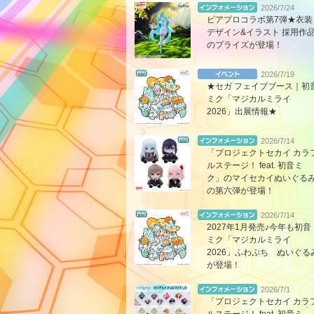
2026/7/24
ピアプロコラボ第7弾★衣装
デザイン&イラスト 採用作
のプライズが登場！
2026/7/19
★セガ フェイブブース｜初
ミク「マジカルミライ
2026」出展情報★
2026/7/14
「プロジェクトセカイ カラ
ルステージ！ feat. 初音ミ
ク」のマイセカイぬいぐる
の第六弾が登場！
2026/7/14
2027年1月発売♪今年も初音
ミク「マジカルミライ
2026」ふわぷち ぬいぐる
が登場！
2026/7/1
「プロジェクトセカイ カラ