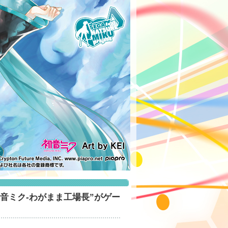
音ミク-わがまま工場長”がゲー