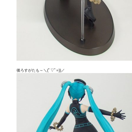
後ろすがたも～＼(ﾟ▽ﾟ=))／