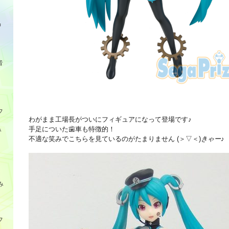
品
音
フ
わがまま工場長がついにフィギュアになって登場です♪
手足についた歯車も特徴的！
み
不適な笑みでこちらを見ているのがたまりません (＞▽＜)
きゃー
♪
み
フ