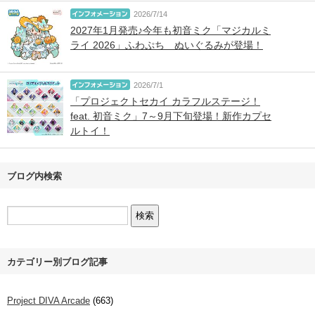
2026/7/14
2027年1月発売♪今年も初音ミク「マジカルミ
ライ 2026」ふわぷち ぬいぐるみが登場！
2026/7/1
「プロジェクトセカイ カラフルステージ！
feat. 初音ミク」7～9月下旬登場！新作カプセ
ルトイ！
ブログ内検索
カテゴリー別ブログ記事
Project DIVA Arcade
(663)