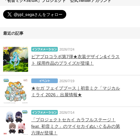
「初音ミク×SEGA」プロジェクト 公式Twitterアカウント
最近の記事
2026/7/24
ピアプロコラボ第7弾★衣装デザイン&イラス
ト 採用作品のプライズが登場！
2026/7/19
★セガ フェイブブース｜初音ミク「マジカル
ミライ 2026」出展情報★
2026/7/14
「プロジェクトセカイ カラフルステージ！
feat. 初音ミク」のマイセカイぬいぐるみの第
六弾が登場！