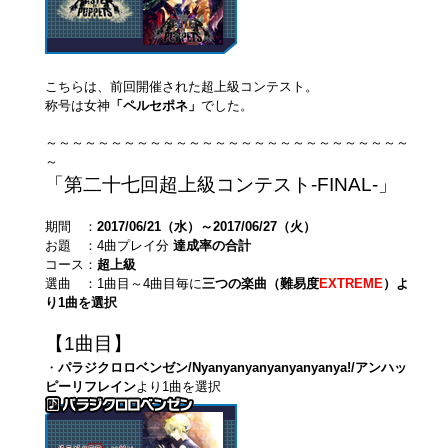
こちらは、前回開催された超上級コンテスト。
称号は女神
「ペルセポネ」
でした。
～～～～～～～～～～～～～～～～～～～～～～～～～～～～
～
「第二十七回超上級コンテスト-FINAL-」
期間 ：
2017/06/21（水）～2017/06/27（火）
お題 ：4曲プレイ分
達成率の合計
コース：
超上級
選曲 ：1曲目～4曲目毎に
三つの楽曲（難易度
EXTREME
）よ
り1曲を選択
【1曲目】
・
パラジクロロベンゼン/Nyanyanyanyanyanyanya!/アンハッ
ピーリフレイン
より1曲を選択