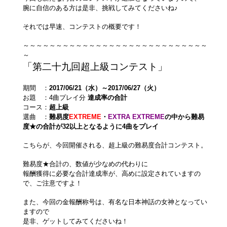
腕に自信のある方は是非、挑戦してみてくださいね♪
それでは早速、コンテストの概要です！
～～～～～～～～～～～～～～～～～～～～～～～～～～～～
～
「第二十九回超上級コンテスト」
期間 ：
2017/06/21（水）～2017/06/27（火）
お題 ：4曲プレイ分
達成率の合計
コース：
超上級
選曲 ：
難易度
EXTREME
・
EXTRA EXTREME
の中から難易
度★の合計が32以上となるように4曲をプレイ
こちらが、今回開催される、超上級の難易度合計コンテスト。
難易度★合計の、数値が少なめの代わりに
報酬獲得に必要な合計達成率が、高めに設定されていますの
で、ご注意ですよ！
また、今回の金報酬称号は、有名な日本神話の女神となってい
ますので
是非、ゲットしてみてくださいね！