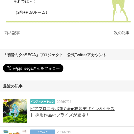
それでは～！
（2号+PDAチーム）
前の記事
次の記事
「初音ミク×SEGA」プロジェクト 公式Twitterアカウント
最近の記事
2026/7/24
ピアプロコラボ第7弾★衣装デザイン&イラス
ト 採用作品のプライズが登場！
2026/7/19