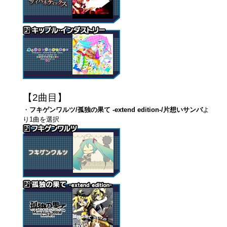
【2曲目】
・
フキゲンワルツ/孤独の果て -extend edition-/片想いサンバ
よ
り1曲を選択