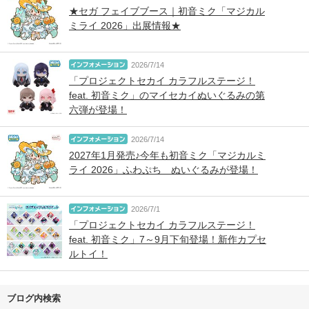
★セガ フェイブブース｜初音ミク「マジカル
ミライ 2026」出展情報★
2026/7/14
「プロジェクトセカイ カラフルステージ！
feat. 初音ミク」のマイセカイぬいぐるみの第
六弾が登場！
2026/7/14
2027年1月発売♪今年も初音ミク「マジカルミ
ライ 2026」ふわぷち ぬいぐるみが登場！
2026/7/1
「プロジェクトセカイ カラフルステージ！
feat. 初音ミク」7～9月下旬登場！新作カプセ
ルトイ！
ブログ内検索