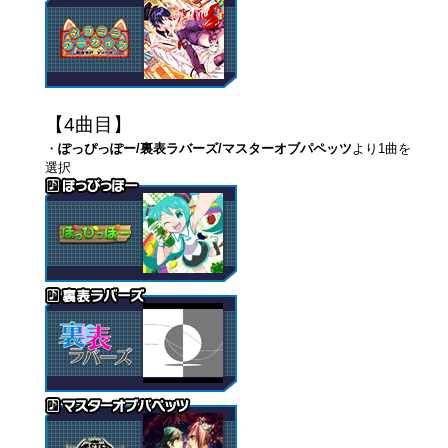
【4曲目】
・
ぽっぴっぽー/裏表ラバーズ/マスターオブパペッツ
より1曲を
選択