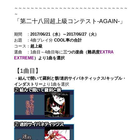
～～～～～～～～～～～～～～～～～～～～～～～～～～～～
～
「第二十八回超上級コンテスト-AGAIN-」
期間 ：
2017/06/21（水）～2017/06/27（火）
お題 ：4曲プレイ分
COOL率の合計
コース：
超上級
選曲 ：1曲目～4曲目毎に
三つの楽曲（難易度
EXTRA
EXTREME
）より1曲を選択
【1曲目】
・
結んで開いて羅刹と骸/迷的サイバネティックス/キップル・
インダストリー
より1曲を選択