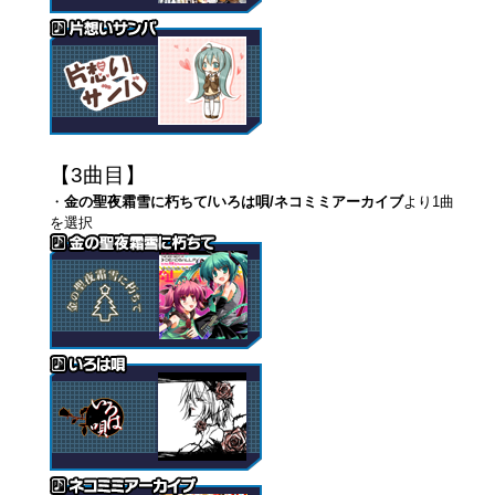
【3曲目】
・
金の聖夜霜雪に朽ちて/いろは唄/ネコミミアーカイブ
より1曲
を選択