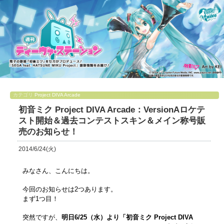
カテゴリ
Project DIVA Arcade
初音ミク Project DIVA Arcade：VersionAロケテ
スト開始＆過去コンテストスキン＆メイン称号販
売のお知らせ！
2014/6/24(火)
みなさん、こんにちは。
今回のお知らせは2つあります。
まず1つ目！
突然ですが、
明日6/25（水）より「初音ミク Project DIVA