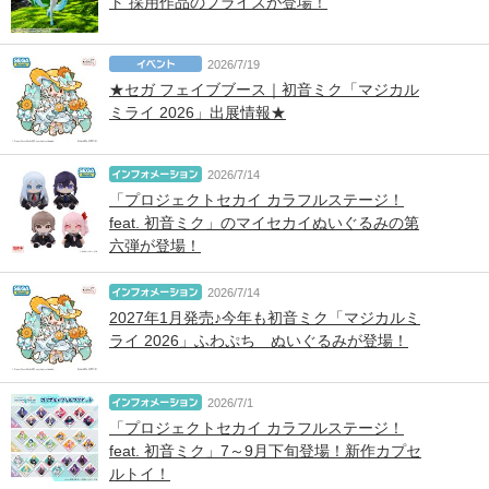
ト 採用作品のプライズが登場！
2026/7/19
★セガ フェイブブース｜初音ミク「マジカル
ミライ 2026」出展情報★
2026/7/14
「プロジェクトセカイ カラフルステージ！
feat. 初音ミク」のマイセカイぬいぐるみの第
六弾が登場！
2026/7/14
2027年1月発売♪今年も初音ミク「マジカルミ
ライ 2026」ふわぷち ぬいぐるみが登場！
2026/7/1
「プロジェクトセカイ カラフルステージ！
feat. 初音ミク」7～9月下旬登場！新作カプセ
ルトイ！