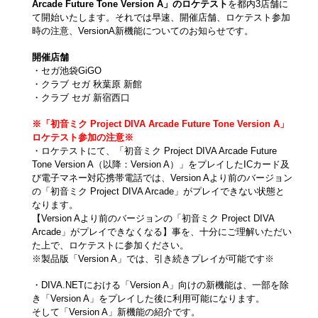
Arcade Future Tone Version A」のロケテスト
を都内3店舗に
て開始いたします。それでは早速、開催店舗、ロケテスト参加
時の注意、VersionA新機能についてのお知らせです。
開催店舗
・セガ池袋GiGO
・クラブ セガ 秋葉原 新館
・クラブ セガ 新宿西口
※「初音ミク Project DIVA Arcade Future Tone Version A」
ロケテスト参加の注意※
・ロケテストにて、「初音ミク Project DIVA Arcade Future
Tone Version A（以降：Version A）」をプレイしたICカード及
び電子マネー対応携帯電話では、Version Aより前のバージョン
の「初音ミク Project DIVA Arcade」がプレイできない状態と
なります。
【Version Aより前のバージョンの「初音ミク Project DIVA
Arcade」がプレイできなくなる】事を、十分にご理解いただい
た上で、ロケテストに参加ください。
※製品版「Version A」では、引き続きプレイが可能です※
・DIVA.NETにおける「Version A」向けの新機能は、一部を除
き「Version A」をプレイした後に利用可能になります。
そして「Version A」新機能の紹介です。