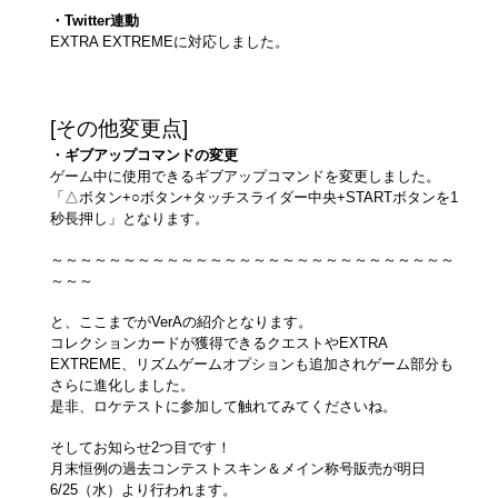
・Twitter連動
EXTRA EXTREMEに対応しました。
[その他変更点]
・ギブアップコマンドの変更
ゲーム中に使用できるギブアップコマンドを変更しました。
「△ボタン+○ボタン+タッチスライダー中央+STARTボタンを1
秒長押し」となります。
～～～～～～～～～～～～～～～～～～～～～～～～～～～～
～～～
と、ここまでがVerAの紹介となります。
コレクションカードが獲得できるクエストやEXTRA
EXTREME、リズムゲームオプションも追加されゲーム部分も
さらに進化しました。
是非、ロケテストに参加して触れてみてくださいね。
そしてお知らせ2つ目です！
月末恒例の過去コンテストスキン＆メイン称号販売が明日
6/25（水）より行われます。