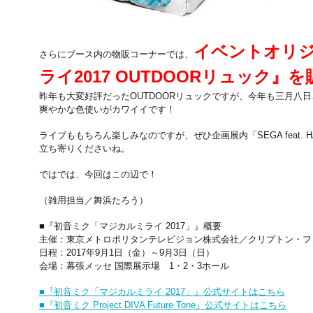
イベントオリ
さらにブース内の物販コーナーでは、
ライ2017 OUTDOORリュック』を
昨年も大変好評だったOUTDOORリュックですが、今年も三月八
爽やかな色使いがカワイイです！
ライブももちろん楽しみなのですが、ぜひ企画展内「SEGA feat. HATS
立ち寄りくださいね。
ではでは、今回はこの辺で！
（雑用担当／舞浜たろう）
■『初音ミク「マジカルミライ 2017」』概要
主催：東京メトロポリタンテレビジョン株式会社／クリプトン・フ
日程：2017年9月1日（金）～9月3日（日）
会場：幕張メッセ 国際展示場 1・2・3ホール
■『初音ミク「マジカルミライ 2017」』公式サイトはこちら
■『初音ミク Project DIVA Future Tone』公式サイトはこちら