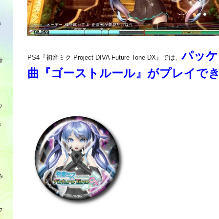
品
パッケ
PS4『初音ミク Project DIVA Future Tone DX』では、
音
曲『ゴーストルール』がプレイで
フ
み
み
フ