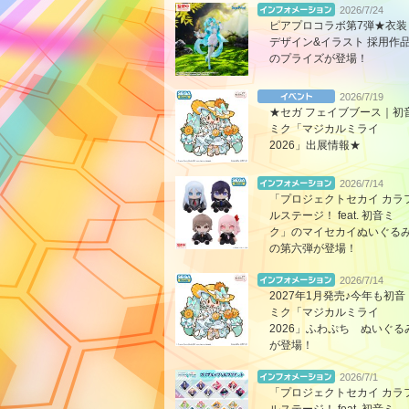
2026/7/24
ピアプロコラボ第7弾★衣装
デザイン&イラスト 採用作
のプライズが登場！
2026/7/19
★セガ フェイブブース｜初
ミク「マジカルミライ
2026」出展情報★
2026/7/14
「プロジェクトセカイ カラ
ルステージ！ feat. 初音ミ
ク」のマイセカイぬいぐる
の第六弾が登場！
2026/7/14
2027年1月発売♪今年も初音
ミク「マジカルミライ
2026」ふわぷち ぬいぐる
が登場！
2026/7/1
「プロジェクトセカイ カラ