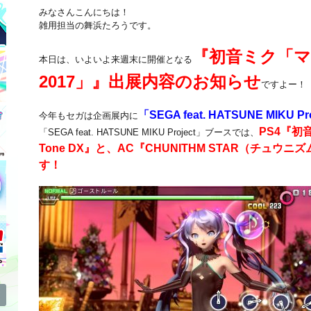
みなさんこんにちは！
雑用担当の舞浜たろうです。
『初音ミク「
本日は、いよいよ来週末に開催となる
2017」』出展内容のお知らせ
ですよー！
「SEGA feat. HATSUNE MIKU 
今年もセガは企画展内に
PS4『初音ミ
「SEGA feat. HATSUNE MIKU Project」ブースでは、
Tone DX』と、AC『CHUNITHM STAR（チュウ
す！