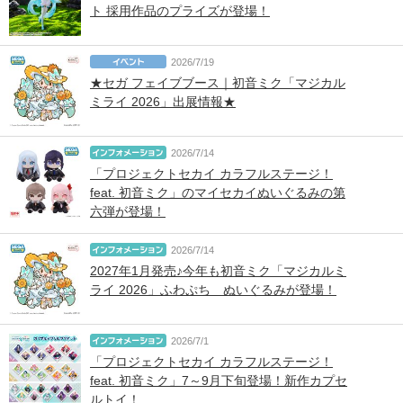
ト 採用作品のプライズが登場！
2026/7/19
★セガ フェイブブース｜初音ミク「マジカル
ミライ 2026」出展情報★
2026/7/14
「プロジェクトセカイ カラフルステージ！
feat. 初音ミク」のマイセカイぬいぐるみの第
六弾が登場！
2026/7/14
2027年1月発売♪今年も初音ミク「マジカルミ
ライ 2026」ふわぷち ぬいぐるみが登場！
2026/7/1
「プロジェクトセカイ カラフルステージ！
feat. 初音ミク」7～9月下旬登場！新作カプセ
ルトイ！