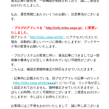
過去記事の参照等、一部機能が制限されており、誠にご迷惑を
おかけいたしました。
なお、運営再開にあたりいくつかお願い、注意事項がございま
す。
・
ブログのアドレスを「
http://info.miku.sega.jp/
」に変更い
たしました。
旧アドレス「
http://miku.sega.jp/info/
」にアクセスいただいた
場合、自動的に新しいページに推移いたしますが、ブックマー
ク等の変更をお願いいたします。
・ブログシステムの変更に伴い、過去記事につきましては一部
画像や書体などが正しく表示されていない可能性がございま
す。
こちらは、確認次第随時修正の対応をさせていただきます。
・記事内に記載されている、旧ブログアドレス記事へのリンク
（
http://miku.sega.jp/info/●●●●
/）については、リンク先が正し
く設定されておりません。随時修正させていただきますが、し
ばらくお時間いただく可能性がございます。ご迷惑をおかけい
たしますが、今しばらくお待ちください。
お客様にはご不便をおかけいたしまして、誠に申し訳ございま