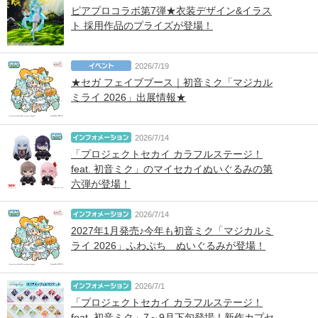
ピアプロコラボ第7弾★衣装デザイン&イラス
ト 採用作品のプライズが登場！
2026/7/19
★セガ フェイブブース｜初音ミク「マジカル
ミライ 2026」出展情報★
2026/7/14
「プロジェクトセカイ カラフルステージ！
feat. 初音ミク」のマイセカイぬいぐるみの第
六弾が登場！
2026/7/14
2027年1月発売♪今年も初音ミク「マジカルミ
ライ 2026」ふわぷち ぬいぐるみが登場！
2026/7/1
「プロジェクトセカイ カラフルステージ！
feat. 初音ミク」7～9月下旬登場！新作カプセ