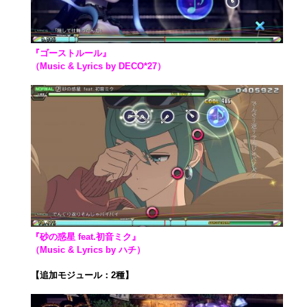
『ゴーストルール』
（Music & Lyrics by DECO*27）
『砂の惑星 feat.初音ミク』
（Music & Lyrics by ハチ）
【追加モジュール：2種】