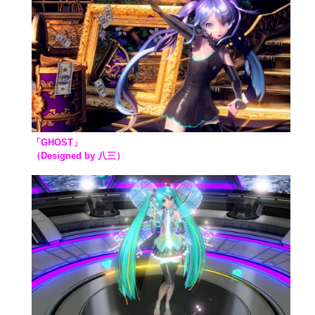
「GHOST」
（Designed by 八三）