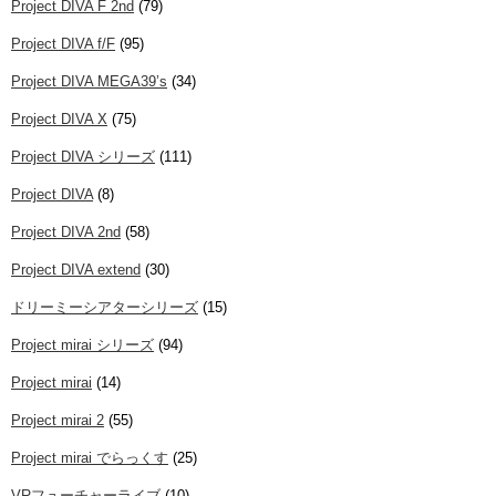
Project DIVA F 2nd
(79)
Project DIVA f/F
(95)
Project DIVA MEGA39’s
(34)
Project DIVA X
(75)
Project DIVA シリーズ
(111)
Project DIVA
(8)
Project DIVA 2nd
(58)
Project DIVA extend
(30)
ドリーミーシアターシリーズ
(15)
Project mirai シリーズ
(94)
Project mirai
(14)
Project mirai 2
(55)
Project mirai でらっくす
(25)
VRフューチャーライブ
(10)