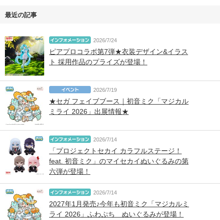
最近の記事
2026/7/24
ピアプロコラボ第7弾★衣装デザイン&イラス
ト 採用作品のプライズが登場！
2026/7/19
★セガ フェイブブース｜初音ミク「マジカル
ミライ 2026」出展情報★
2026/7/14
「プロジェクトセカイ カラフルステージ！
feat. 初音ミク」のマイセカイぬいぐるみの第
六弾が登場！
2026/7/14
2027年1月発売♪今年も初音ミク「マジカルミ
ライ 2026」ふわぷち ぬいぐるみが登場！