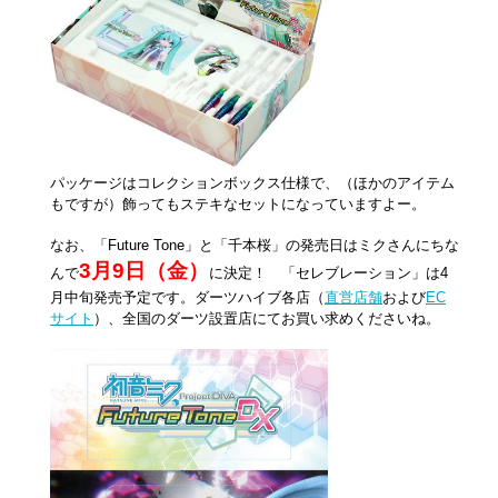
パッケージはコレクションボックス仕様で、（ほかのアイテム
もですが）飾ってもステキなセットになっていますよー。
なお、「Future Tone」と「千本桜」の発売日はミクさんにちな
3月9日（金）
んで
に決定！ 「セレブレーション」は4
月中旬発売予定です。ダーツハイブ各店（
直営店舗
および
EC
サイト
）、全国のダーツ設置店にてお買い求めくださいね。