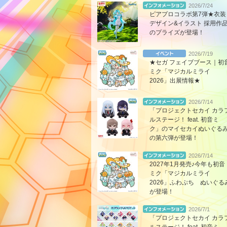
2026/7/24
ピアプロコラボ第7弾★衣装
デザイン&イラスト 採用作
のプライズが登場！
2026/7/19
★セガ フェイブブース｜初
ミク「マジカルミライ
2026」出展情報★
2026/7/14
「プロジェクトセカイ カラ
ルステージ！ feat. 初音ミ
ク」のマイセカイぬいぐる
の第六弾が登場！
2026/7/14
2027年1月発売♪今年も初音
ミク「マジカルミライ
2026」ふわぷち ぬいぐる
が登場！
2026/7/1
「プロジェクトセカイ カラ