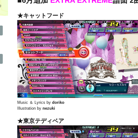
■6月追加
EXTRA EXTREME
譜面 2
カ
★キャットフード
Music ＆ Lyrics by
doriko
Illustration by
nezuki
★東京テディベア