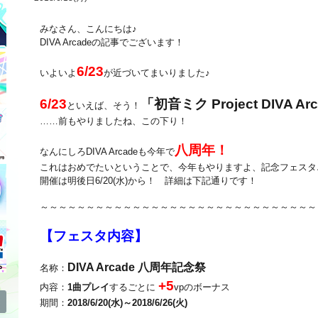
みなさん、こんにちは♪
DIVA Arcadeの記事でございます！
6/23
いよいよ
が近づいてまいりました♪
6/23
「初音ミク Project DIVA
といえば、そう！
……前もやりましたね、この下り！
八周年！
なんにしろDIVA Arcadeも今年で
これはおめでたいということで、今年もやりますよ、記念フェスタ
開催は明後日6/20(水)から！ 詳細は下記通りです！
～～～～～～～～～～～～～～～～～～～～～～～～～～～～～～
【フェスタ内容】
DIVA Arcade 八周年記念祭
名称：
+5
内容：
1曲プレイ
するごとに
vpのボーナス
期間：
2018/6/20(水)～2018/6/26(火)