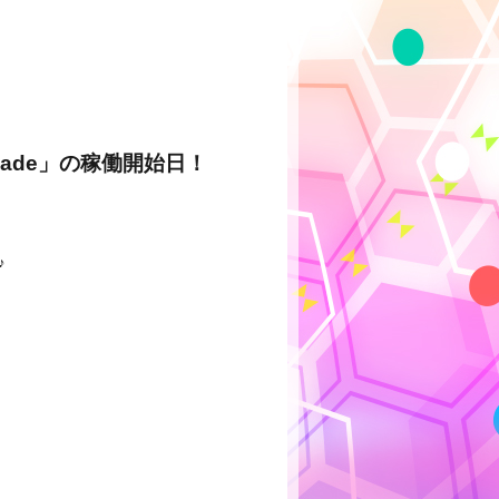
 Arcade」の稼働開始日！
♪