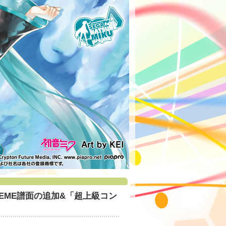
 EXTREME譜面の追加&「超上級コン