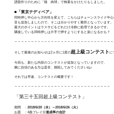
譜面作りのために「猫 肉球」で検索をかけたりもしました。
■「東京テディベア」
同時押し中心から方向性を変えて、こちらはチェーンスライド中心
音も追加しましたので、そこは分かりやすく難所となっています。
最大のポイントはラスサビをどれだけ冷静に処理できるかです。
隣接している同時押しは片手で押すようにすると楽になるかも？
～～～～～～～～～～～～～～～～～～～～～～～～～～～～～～
超上級コンテスト
そして最後のお知らせは2ヵ月に1度の
に
今回も、新たな内容のコンテストが追加となっていますので、
腕に自信のある方は是非、挑戦してみてくださいね♪
それでは早速、コンテストの概要です！
～～～～～～～～～～～～～～～～～～～～～～～～～～～～～
「第三十五回超上級コンテスト」
期間 ：
2018/6/20（水）～2018/6/26（火）
お題 ：4曲プレイ分
達成率の合計