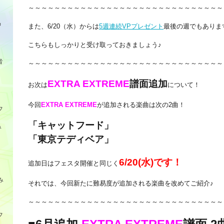
～～～～～～～～～～～～～～～～～～～～～～～～～～～～～～
品
また、6/20（水）からは
5週連続VPプレゼント
最後の週でもありま
こちらもしっかりと受け取っておきましょう♪
音
～～～～～～～～～～～～～～～～～～～～～～～～～～～～～～
EXTRA EXTREME
譜面追加
お次は
について！
今回
EXTRA EXTREME
が追加される楽曲は次の2曲！
フ
「キャットフード」
み
「東京テディベア」
6/20(水)です！
追加日はフェスタ開催と同じく
み
それでは、今回新たに難易度が追加される楽曲を改めてご紹介♪
～～～～～～～～～～～～～～～～～～～～～～～～～～～～～～
フ