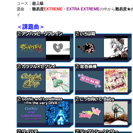
コース：
超上級
選曲 ：
難易度
EXTREME
・
EXTRA EXTREME
の中から
難易度★
イ
＜課題曲＞