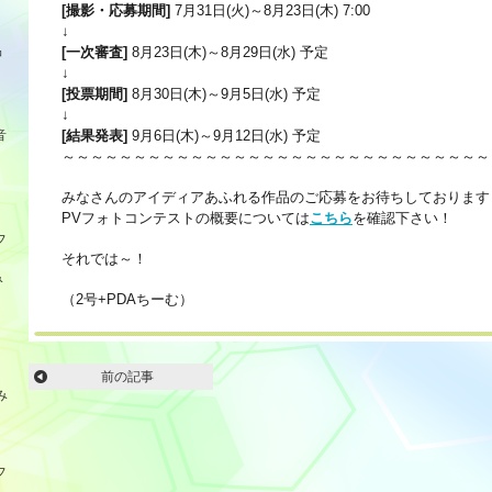
[撮影・応募期間]
7月31日(火)～8月23日(木) 7:00
↓
品
[一次審査]
8月23日(木)～8月29日(水) 予定
↓
[投票期間]
8月30日(木)～9月5日(水) 予定
↓
音
[結果発表]
9月6日(木)～9月12日(水) 予定
～～～～～～～～～～～～～～～～～～～～～～～～～～～～～～
みなさんのアイディアあふれる作品のご応募をお待ちしております
PVフォトコンテストの概要については
こちら
を確認下さい！
フ
それでは～！
み
（2号+PDAちーむ）
前の記事
み
フ