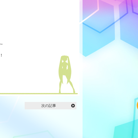
～
！
次の記事