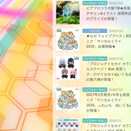
2026/7/24
ピアプロコラボ第7弾★衣装
デザイン&イラスト 採用作
のプライズが登場！
2026/7/19
★セガ フェイブブース｜初
ミク「マジカルミライ
2026」出展情報★
2026/7/14
「プロジェクトセカイ カラ
ルステージ！ feat. 初音ミ
ク」のマイセカイぬいぐる
の第六弾が登場！
2026/7/14
2027年1月発売♪今年も初音
ミク「マジカルミライ
2026」ふわぷち ぬいぐる
が登場！
2026/7/1
「プロジェクトセカイ カラ