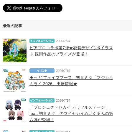
最近の記事
2026/7/24
ピアプロコラボ第7弾★衣装デザイン&イラス
ト 採用作品のプライズが登場！
2026/7/19
★セガ フェイブブース｜初音ミク「マジカル
ミライ 2026」出展情報★
2026/7/14
「プロジェクトセカイ カラフルステージ！
feat. 初音ミク」のマイセカイぬいぐるみの第
六弾が登場！