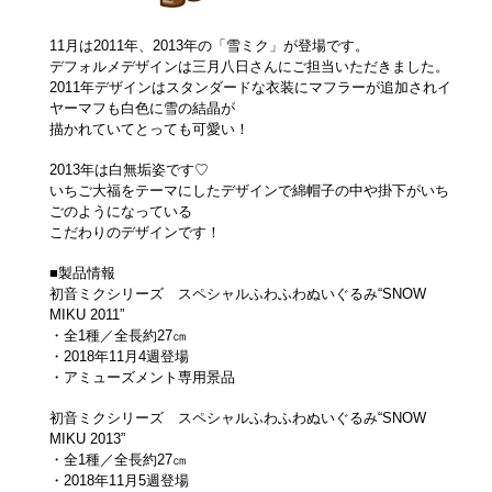
11月は2011年、2013年の「雪ミク」が登場です。
デフォルメデザインは三月八日さんにご担当いただきました。
2011年デザインはスタンダードな衣装にマフラーが追加されイ
ヤーマフも白色に雪の結晶が
描かれていてとっても可愛い！
2013年は白無垢姿です♡
いちご大福をテーマにしたデザインで綿帽子の中や掛下がいち
ごのようになっている
こだわりのデザインです！
■製品情報
初音ミクシリーズ スペシャルふわふわぬいぐるみ“SNOW
MIKU 2011”
・全1種／全長約27㎝
・2018年11月4週登場
・アミューズメント専用景品
初音ミクシリーズ スペシャルふわふわぬいぐるみ“SNOW
MIKU 2013”
・全1種／全長約27㎝
・2018年11月5週登場