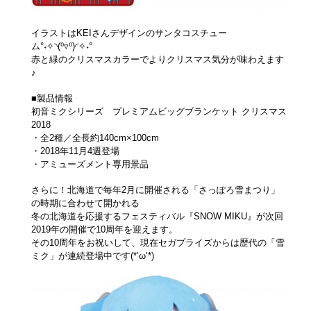
イラストはKEIさんデザインのサンタコスチュー
ム°˖✧◝(⁰▿⁰)◜✧˖°
赤と緑のクリスマスカラーでよりクリスマス気分が味わえます
♪
■製品情報
初音ミクシリーズ プレミアムビッグブランケット クリスマス
2018
・全2種／全長約140cm×100cm
・2018年11月4週登場
・アミューズメント専用景品
さらに！北海道で毎年2月に開催される「さっぽろ雪まつり」
の時期に合わせて開かれる
冬の北海道を応援するフェスティバル『SNOW MIKU』が次回
2019年の開催で10周年を迎えます。
その10周年をお祝いして、現在セガプライズからは歴代の「雪
ミク」が連続登場中です(*’ω’*)