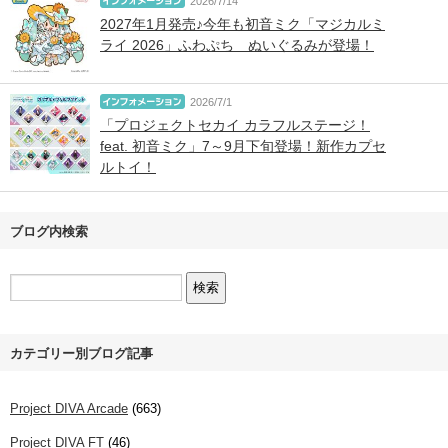
2026/7/14
2027年1月発売♪今年も初音ミク「マジカルミ
ライ 2026」ふわぷち ぬいぐるみが登場！
2026/7/1
「プロジェクトセカイ カラフルステージ！
feat. 初音ミク」7～9月下旬登場！新作カプセ
ルトイ！
ブログ内検索
カテゴリー別ブログ記事
Project DIVA Arcade
(663)
Project DIVA FT
(46)