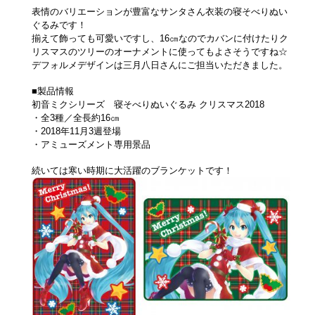
表情のバリエーションが豊富なサンタさん衣装の寝そべりぬい
ぐるみです！
揃えて飾っても可愛いですし、16㎝なのでカバンに付けたりク
リスマスのツリーのオーナメントに使ってもよさそうですね☆
デフォルメデザインは三月八日さんにご担当いただきました。
■製品情報
初音ミクシリーズ 寝そべりぬいぐるみ クリスマス2018
・全3種／全長約16㎝
・2018年11月3週登場
・アミューズメント専用景品
続いては寒い時期に大活躍のブランケットです！