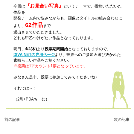
『お見合い写真』
今回は
というテーマで、投稿いただいた
作品を
開発チーム内で悩みながらも、画像とタイトルの組み合わせに
62作品
より、
まで
選出させていただきました。
どれも甲乙つけがたい作品となっております。
明日、
4/4(木)
より
投票期間開始
となっておりますので、
DIVA.NETの専用ページ
より、投票へのご参加＆選び抜かれた
素晴らしい作品をご覧ください。
※投票は1アカウント1票となっています。
みなさん是非、投票に参加してみてくださいね♪
それでは～！
（2号+PDAちーむ）
前の記事
次の記事