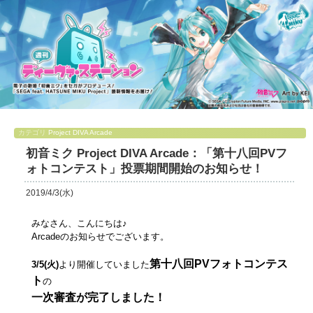
カテゴリ
Project DIVA Arcade
初音ミク Project DIVA Arcade：「第十八回PVフ
ォトコンテスト」投票期間開始のお知らせ！
2019/4/3(水)
みなさん、こんにちは♪
Arcadeのお知らせでございます。
第十八回PVフォトコンテス
3/5(火)
より開催していました
ト
の
一次審査が完了しました！