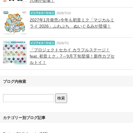
六弾が登場！
2026/7/14
2027年1月発売♪今年も初音ミク「マジカルミ
ライ 2026」ふわぷち ぬいぐるみが登場！
2026/7/1
「プロジェクトセカイ カラフルステージ！
feat. 初音ミク」7～9月下旬登場！新作カプセ
ルトイ！
ブログ内検索
カテゴリー別ブログ記事