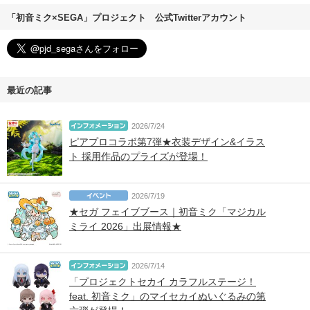
「初音ミク×SEGA」プロジェクト 公式Twitterアカウント
最近の記事
2026/7/24
ピアプロコラボ第7弾★衣装デザイン&イラス
ト 採用作品のプライズが登場！
2026/7/19
★セガ フェイブブース｜初音ミク「マジカル
ミライ 2026」出展情報★
2026/7/14
「プロジェクトセカイ カラフルステージ！
feat. 初音ミク」のマイセカイぬいぐるみの第