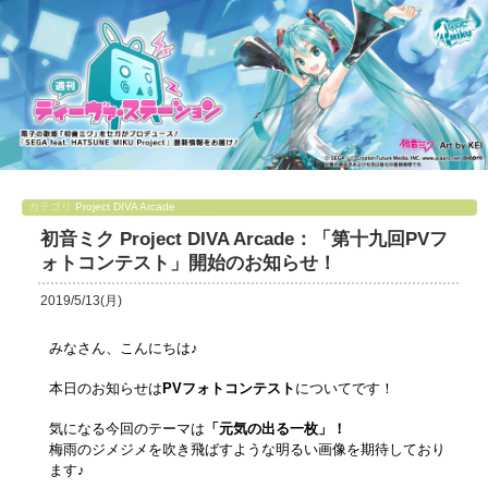
カテゴリ
Project DIVA Arcade
初音ミク Project DIVA Arcade：「第十九回PVフ
ォトコンテスト」開始のお知らせ！
2019/5/13(月)
みなさん、こんにちは♪
本日のお知らせは
PVフォトコンテスト
についてです！
気になる今回のテーマは
「元気の出る一枚」！
梅雨のジメジメを吹き飛ばすような明るい画像を期待しており
ます♪