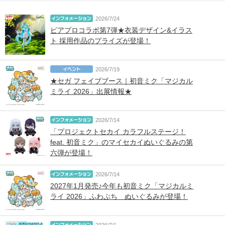
2026/7/24
ピアプロコラボ第7弾★衣装デザイン&イラス
ト 採用作品のプライズが登場！
2026/7/19
★セガ フェイブブース｜初音ミク「マジカル
ミライ 2026」出展情報★
2026/7/14
「プロジェクトセカイ カラフルステージ！
feat. 初音ミク」のマイセカイぬいぐるみの第
六弾が登場！
2026/7/14
2027年1月発売♪今年も初音ミク「マジカルミ
ライ 2026」ふわぷち ぬいぐるみが登場！