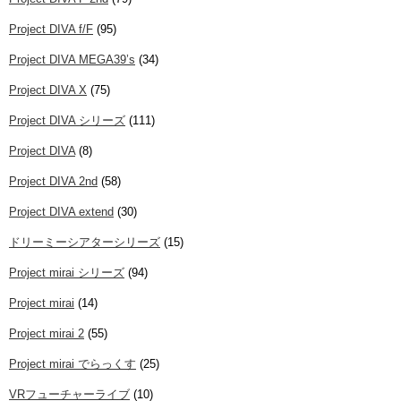
Project DIVA f/F
(95)
Project DIVA MEGA39’s
(34)
Project DIVA X
(75)
Project DIVA シリーズ
(111)
Project DIVA
(8)
Project DIVA 2nd
(58)
Project DIVA extend
(30)
ドリーミーシアターシリーズ
(15)
Project mirai シリーズ
(94)
Project mirai
(14)
Project mirai 2
(55)
Project mirai でらっくす
(25)
VRフューチャーライブ
(10)