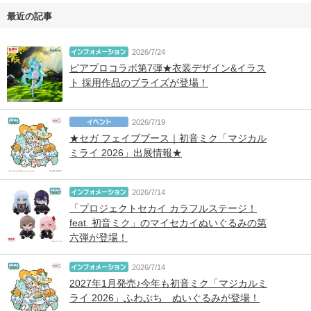
最近の記事
2026/7/24
ピアプロコラボ第7弾★衣装デザイン&イラス
ト 採用作品のプライズが登場！
2026/7/19
★セガ フェイブブース｜初音ミク「マジカル
ミライ 2026」出展情報★
2026/7/14
「プロジェクトセカイ カラフルステージ！
feat. 初音ミク」のマイセカイぬいぐるみの第
六弾が登場！
2026/7/14
2027年1月発売♪今年も初音ミク「マジカルミ
ライ 2026」ふわぷち ぬいぐるみが登場！