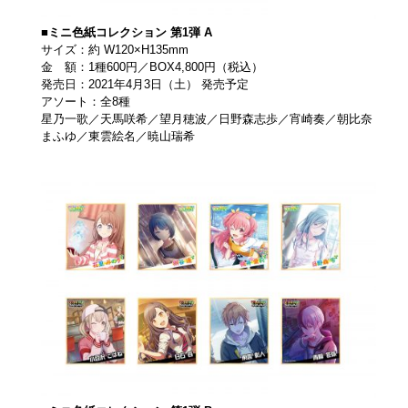
■ミニ色紙コレクション 第1弾 A
サイズ：約 W120×H135mm
金 額：1種600円／BOX4,800円（税込）
発売日：2021年4月3日（土） 発売予定
アソート：全8種
星乃一歌／天馬咲希／望月穂波／日野森志歩／宵崎奏／朝比奈
まふゆ／東雲絵名／暁山瑞希