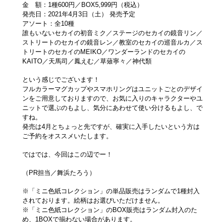
金 額：1種600円／BOX5,999円（税込）
発売日：2021年4月3日（土） 発売予定
アソート：全10種
誰もいないセカイの初音ミク／ステージのセカイの鏡音リン／
ストリートのセカイの鏡音レン／教室のセカイの巡音ルカ／ス
トリートのセカイのMEIKO／ワンダーランドのセカイの
KAITO／天馬司／鳳えむ／草薙寧々／神代類
という感じでございます！
フルカラーマグカップやスマホリングはユニットごとのデザイ
ンをご用意しておりますので、お気に入りのキャラクターやユ
ニットで選ぶのもよし、気分にあわせて使い分けるもよし、で
すね。
発売は4月とちょっと先ですが、確実に入手したいという方は
ご予約をオススメいたします。
ではでは、今回はこの辺でー！
（PR担当／舞浜たろう）
※「ミニ色紙コレクション」の単品販売はランダムで1種封入
されております。絵柄はお選びいただけません。
※「ミニ色紙コレクション」のBOX販売はランダム封入のた
め、1BOXで揃わない場合があります。