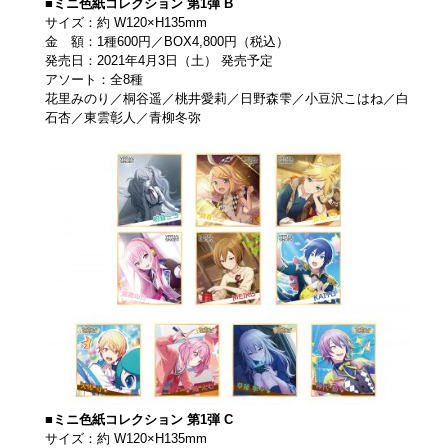
■ミニ色紙コレクション 第1弾 B
サイズ：約 W120×H135mm
金 額：1種600円／BOX4,800円（税込）
発売日：2021年4月3日（土） 発売予定
アソート：全8種
花里みのり／桐谷遥／桃井愛莉／日野森雫／小豆沢こはね／白
石杏／東雲彰人／青柳冬弥
■ミニ色紙コレクション 第1弾 C
サイズ：約 W120×H135mm