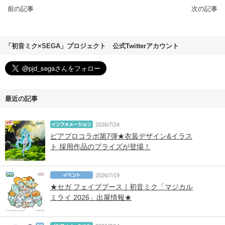
前の記事
次の記事
「初音ミク×SEGA」プロジェクト 公式Twitterアカウント
最近の記事
2026/7/24
ピアプロコラボ第7弾★衣装デザイン&イラス
ト 採用作品のプライズが登場！
2026/7/19
★セガ フェイブブース｜初音ミク「マジカル
ミライ 2026」出展情報★