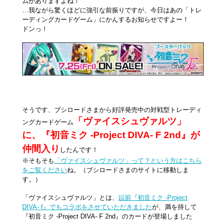
ムがありますよね！
…我ながら驚くほどに強引な前振りですが、今日はあの「トレ
ーディングカードゲーム」にかんするお知らせですよー！
ドンっ！
そうです、ブシロードさまから好評発売中の対戦型トレーディ
「ヴァイスシュヴァルツ」
ングカードゲーム
に、『初音ミク -Project DIVA- F 2nd』が
仲間入り
したんです！
※そもそも
「ヴァイスシュヴァルツ」って？という方はこちら
をご覧ください
ね。（ブシロードさまのサイトに移動しま
す。）
「ヴァイスシュヴァルツ」とは、
以前『初音ミク -Project
DIVA- f』でもコラボをさせていただきました
が、満を持して
『初音ミク -Project DIVA- F 2nd』のカードが登場しました