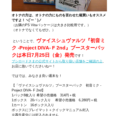
オトナの方は、オトナの力にものを言わせた箱買いもオススメ
ですよ！ヽ(´ー｀)ノ
（お隣のPS Vitaパッケージは大きさ比較用です。）
（オトナでなくてもぜひ。）
ヴァイスシュヴァルツ『初音ミ
ということで、
ク -Project DIVA- F 2nd』ブースターパッ
クは本日7月25日（金）発売
です！
ブシロードさまの公式サイトから取り扱い店舗をご確認の上
、
お店に急いでくださいねー！
ではでは、みなさま良い週末を！
【「ヴァイスシュヴァルツ」ブースターパック 初音ミク -
Project DIVA- F 2nd】
1パック8枚入り 希望小売価格 314円＋税
1ボックス 20パック入り 希望小売価格 6,280円＋税
1カートン 16ボックス入り
ボックスにプレイマット＋クイックマニュアル封入
※再生産分には封入されません