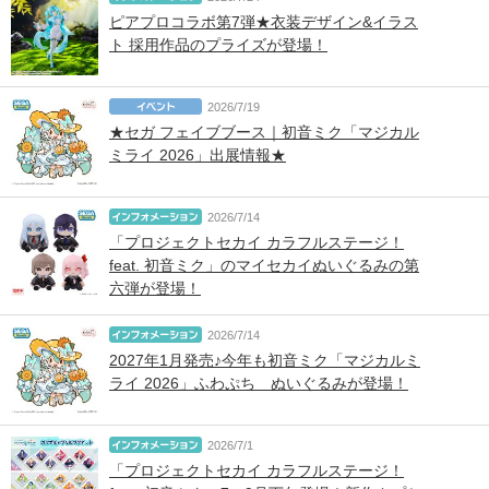
ピアプロコラボ第7弾★衣装デザイン&イラス
ト 採用作品のプライズが登場！
2026/7/19
★セガ フェイブブース｜初音ミク「マジカル
ミライ 2026」出展情報★
2026/7/14
「プロジェクトセカイ カラフルステージ！
feat. 初音ミク」のマイセカイぬいぐるみの第
六弾が登場！
2026/7/14
2027年1月発売♪今年も初音ミク「マジカルミ
ライ 2026」ふわぷち ぬいぐるみが登場！
2026/7/1
「プロジェクトセカイ カラフルステージ！