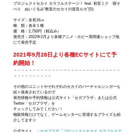
プロジェクトセカイ カラフルステージ！ feat. 初音ミク 寝そ
べり ぬいぐるみ“教室のセカイの巡音ルカ”(S)
サイズ：全長16㎝
種 類：各全１種
価 格：2,750円（税込み）
発売月：2022年2月より各種アニメ・ホビー系関連ショップ他
にて発売予定
2021年9月28日より各種ECサイトにて予
約開始！
－－－－－－－－－－－－－－－－－－－－－－－－－－－－
－－－－－－－－－－
その他のユニットやそれぞれのセカイのバーチャルシンガーも
続々発表されているので
発売情報や予約情報は公式サイト「セガプラザ」または公式
Twitter「セガプラザ」を
チェックしてみてください！
物販情報だけでなく、ゲームセンターに登場するプライズも紹
介してます☆
公式サイト ：
セガプラザ「プロジェクトセカイ カラフルステ