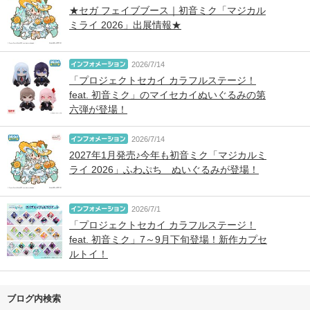
★セガ フェイブブース｜初音ミク「マジカル
ミライ 2026」出展情報★
2026/7/14
「プロジェクトセカイ カラフルステージ！
feat. 初音ミク」のマイセカイぬいぐるみの第
六弾が登場！
2026/7/14
2027年1月発売♪今年も初音ミク「マジカルミ
ライ 2026」ふわぷち ぬいぐるみが登場！
2026/7/1
「プロジェクトセカイ カラフルステージ！
feat. 初音ミク」7～9月下旬登場！新作カプセ
ルトイ！
ブログ内検索