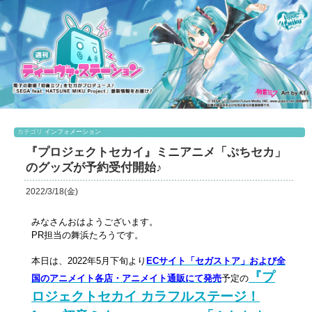
カテゴリ
インフォメーション
『プロジェクトセカイ』ミニアニメ「ぷちセカ」
のグッズが予約受付開始♪
2022/3/18(金)
みなさんおはようございます。
PR担当の舞浜たろうです。
本日は、2022年5月下旬より
ECサイト「セガストア」および全
『プ
国のアニメイト各店・アニメイト通販にて発売
予定の
ロジェクトセカイ カラフルステージ！