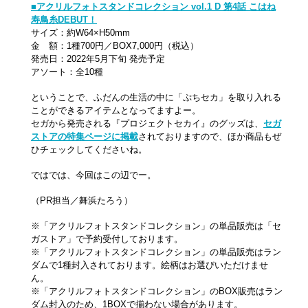
■アクリルフォトスタンドコレクション vol.1 D
第4話 こはね
寿鳥糸DEBUT！
サイズ：約W64×H50mm
金 額：1種700円／BOX7,000円（税込）
発売日：2022年5月下旬 発売予定
アソート：全10種
ということで、ふだんの生活の中に「ぷちセカ」を取り入れる
ことができるアイテムとなってますよー。
セガから発売される『プロジェクトセカイ』のグッズは、
セガ
ストアの特集ページに掲載
されておりますので、ほか商品もぜ
ひチェックしてくださいね。
ではでは、今回はこの辺でー。
（PR担当／舞浜たろう）
※「アクリルフォトスタンドコレクション」の単品販売は「セ
ガストア」で予約受付しております。
※「アクリルフォトスタンドコレクション」の単品販売はラン
ダムで1種封入されております。絵柄はお選びいただけませ
ん。
※「アクリルフォトスタンドコレクション」のBOX販売はラン
ダム封入のため、1BOXで揃わない場合があります。