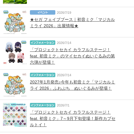
2026/7/19
★セガ フェイブブース｜初音ミク「マジカル
ミライ 2026」出展情報★
2026/7/14
「プロジェクトセカイ カラフルステージ！
feat. 初音ミク」のマイセカイぬいぐるみの第
六弾が登場！
2026/7/14
2027年1月発売♪今年も初音ミク「マジカルミ
ライ 2026」ふわぷち ぬいぐるみが登場！
2026/7/1
「プロジェクトセカイ カラフルステージ！
feat. 初音ミク」7～9月下旬登場！新作カプセ
ルトイ！