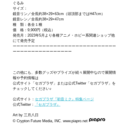
ぐるみ
サイズ：
鏡音リン／全長約38×29×63cm（頭頂部まではH47cm）
鏡音レン／全長約38×29×47cm
種 類：各全１種
価 格：9,900円（税込）
発売月：2023年5月より各種アニメ・ホビー系関連ショップ他
にて発売予定
ーーーーーーーーーーーーーーーーーーーーーーーーーーーー
ーーーーーーーーーーーーーーーー
この他にも、多数グッズやプライズが続々展開中なので展開情
報や予約情報は
公式サイト「セガプラザ」または公式Twitter「セガプラザ」を
チェックしてください♪
公式サイト：
セガプラザ『初音ミク』特集ページ
公式Twitter：
『セガプラザ』
Art by 三月八日
© Crypton Future Media, INC. www.piapro.net