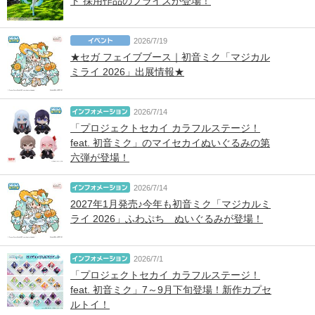
ト 採用作品のプライズが登場！
2026/7/19
★セガ フェイブブース｜初音ミク「マジカル
ミライ 2026」出展情報★
2026/7/14
「プロジェクトセカイ カラフルステージ！
feat. 初音ミク」のマイセカイぬいぐるみの第
六弾が登場！
2026/7/14
2027年1月発売♪今年も初音ミク「マジカルミ
ライ 2026」ふわぷち ぬいぐるみが登場！
2026/7/1
「プロジェクトセカイ カラフルステージ！
feat. 初音ミク」7～9月下旬登場！新作カプセ
ルトイ！