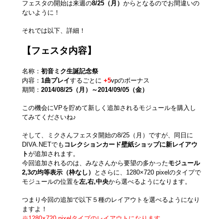
フェスタの開始は来週の
8/25（月）
からとなるのでお間違いの
ないように！
それでは以下、詳細！
【フェスタ内容】
名称：
初音ミク生誕記念祭
内容：
1曲プレイ
するごとに
+5
vpのボーナス
期間：
2014/08/25（月）～2014/09/05（金）
この機会にVPを貯めて新しく追加されるモジュールを購入し
てみてくださいね♪
そして、ミクさんフェスタ開始の8/25（月）ですが、同日に
DIVA.NETでも
コレクションカード壁紙ショップに新レイアウ
ト
が追加されます。
今回追加されるのは、みなさんから要望の多かった
モジュール
2,3の均等表示（枠なし）
とさらに、1280×720 pixelのタイプで
モジュールの位置を
左,右,中央
から選べるようになります。
つまり今回の追加で以下５種のレイアウトを選べるようになり
ますよ！
※1280×720 pixelタイプのレイアウトになります。