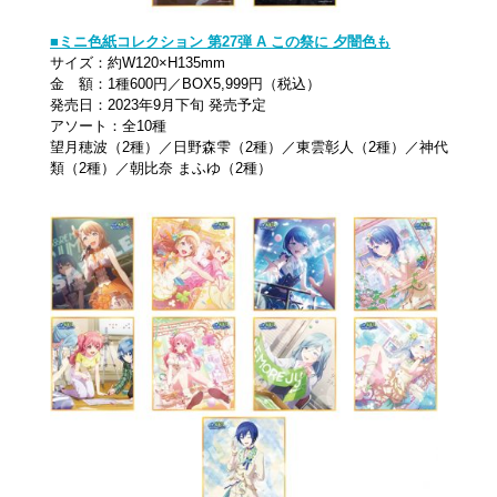
■ミニ色紙コレクション 第27弾 A この祭に 夕闇色も
サイズ：約W120×H135mm
金 額：1種600円／BOX5,999円（税込）
発売日：2023年9月下旬 発売予定
アソート：全10種
望月穂波（2種）／日野森雫（2種）／東雲彰人（2種）／神代
類（2種）／朝比奈 まふゆ（2種）