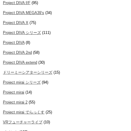
Project DIVA f/F
(95)
Project DIVA MEGA39’s
(34)
Project DIVA X
(75)
Project DIVA シリーズ
(111)
Project DIVA
(8)
Project DIVA 2nd
(58)
Project DIVA extend
(30)
ドリーミーシアターシリーズ
(15)
Project mirai シリーズ
(94)
Project mirai
(14)
Project mirai 2
(55)
Project mirai でらっくす
(25)
VRフューチャーライブ
(10)