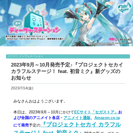
カテゴリ
インフォメーション
2023年9月～10月発売予定♪『プロジェクトセカイ
カラフルステージ！ feat. 初音ミク』新グッズの
お知らせ
2023/7/14(金)
みなさんおはようございます。
本日は、2023年9月～10月にかけて
ECサイト「セガストア」
お
よび全国のアニメイト各店・
アニメイト通販
、
Amazon.co.jp
『プロジェクトセカイ カラフル
にて発売
予定の
ステージ！ feat. 初音ミク』