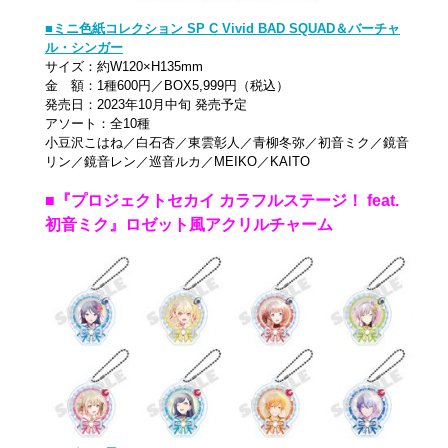
■ミニ色紙コレクション SP C Vivid BAD SQUAD＆バーチャ
ル・シンガー
サイズ：約W120×H135mm
金 額：1種600円／BOX5,999円（税込）
発売日：2023年10月中旬 発売予定
アソート：全10種
小豆沢こはね／白石杏／東雲彰人／青柳冬弥／初音ミク／鏡音
リン／鏡音レン／巡音ルカ／MEIKO／KAITO
■『プロジェクトセカイ カラフルステージ！ feat.
初音ミク』ロゼット風アクリルチャーム