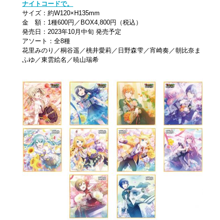
ナイトコードで。
サイズ：約W120×H135mm
金 額：1種600円／BOX4,800円（税込）
発売日：2023年10月中旬 発売予定
アソート：全8種
花里みのり／桐谷遥／桃井愛莉／日野森雫／宵崎奏／朝比奈ま
ふゆ／東雲絵名／暁山瑞希