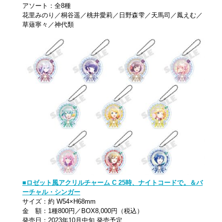
アソート：全8種
花里みのり／桐谷遥／桃井愛莉／日野森雫／天馬司／鳳えむ／
草薙寧々／神代類
■ロゼット風アクリルチャーム C 25時、ナイトコードで。＆バ
ーチャル・シンガー
サイズ：約 W54×H68mm
金 額：1種800円／BOX8,000円（税込）
発売日：2023年10月中旬 発売予定