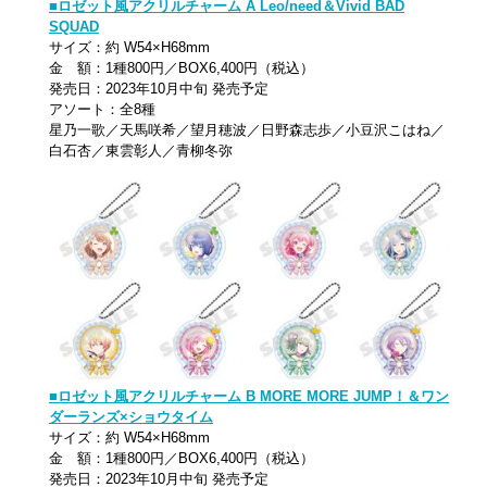
■ロゼット風アクリルチャーム A Leo/need＆Vivid BAD
SQUAD
サイズ：約 W54×H68mm
金 額：1種800円／BOX6,400円（税込）
発売日：2023年10月中旬 発売予定
アソート：全8種
星乃一歌／天馬咲希／望月穂波／日野森志歩／小豆沢こはね／
白石杏／東雲彰人／青柳冬弥
■ロゼット風アクリルチャーム B MORE MORE JUMP！＆ワン
ダーランズ×ショウタイム
サイズ：約 W54×H68mm
金 額：1種800円／BOX6,400円（税込）
発売日：2023年10月中旬 発売予定