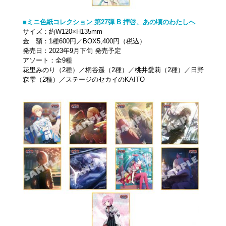
■ミニ色紙コレクション 第27弾 B 拝啓、あの頃のわたしへ
サイズ：約W120×H135mm
金 額：1種600円／BOX5,400円（税込）
発売日：2023年9月下旬 発売予定
アソート：全9種
花里みのり（2種）／桐谷遥（2種）／桃井愛莉（2種）／日野
森雫（2種）／ステージのセカイのKAITO