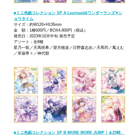
■ミニ色紙コレクション SP A Leo/need&ワンダーランズ✕シ
ョウタイム
サイズ：約W120×H135mm
金 額：1種600円／BOX4,800円（税込）
発売日：2023年10月中旬 発売予定
アソート：全8種
星乃一歌／天馬咲希／望月穂波／日野森志歩／天馬司／鳳えむ
／草薙寧々／神代類
■ミニ色紙コレクション SP B MORE MORE JUMP！＆25時、