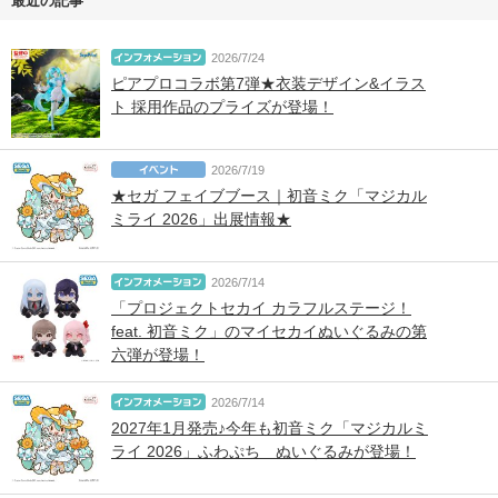
最近の記事
2026/7/24
ピアプロコラボ第7弾★衣装デザイン&イラス
ト 採用作品のプライズが登場！
2026/7/19
★セガ フェイブブース｜初音ミク「マジカル
ミライ 2026」出展情報★
2026/7/14
「プロジェクトセカイ カラフルステージ！
feat. 初音ミク」のマイセカイぬいぐるみの第
六弾が登場！
2026/7/14
2027年1月発売♪今年も初音ミク「マジカルミ
ライ 2026」ふわぷち ぬいぐるみが登場！