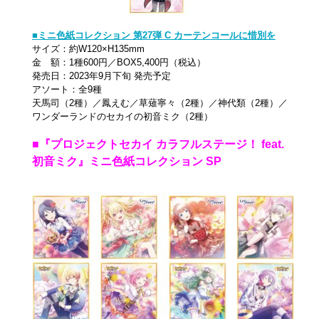
■ミニ色紙コレクション 第27弾 C カーテンコールに惜別を
サイズ：約W120×H135mm
金 額：1種600円／BOX5,400円（税込）
発売日：2023年9月下旬 発売予定
アソート：全9種
天馬司（2種）／鳳えむ／草薙寧々（2種）／神代類（2種）／
ワンダーランドのセカイの初音ミク（2種）
■『プロジェクトセカイ カラフルステージ！ feat.
初音ミク』ミニ色紙コレクション SP