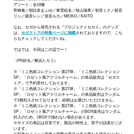
アソート：全10種
宵崎奏／朝比奈まふゆ／東雲絵名／暁山瑞希／初音ミク／鏡音
リン／鏡音レン／巡音ルカ／MEIKO／KAITO
なお、セガから発売される『プロジェクトセカイ』のグッズ
は、
セガストアの特集ページに掲載
されておりますので、こち
らもチェックしてくださいね。
ではでは、今回はこの辺でー！
（PR担当／舞浜たろう）
※「ミニ色紙コレクション 第27弾」「ミニ色紙コレクション
SP」「ロゼット風アクリルチャーム」の単品販売は「セガス
トア」で予約受付しております。
※「ミニ色紙コレクション 第27弾」「ミニ色紙コレクション
SP」「ロゼット風アクリルチャーム」の単品販売はランダム
で1種封入されております。絵柄はお選びいただけません。
※「ミニ色紙コレクション 第27弾」「ミニ色紙コレクション
SP」「ロゼット風アクリルチャーム」のBOX販売はランダム
封入のため、1BOXで揃わない場合があります。
※サイズの表記は目安です。製品の特性上、若干の誤差がござ
います。