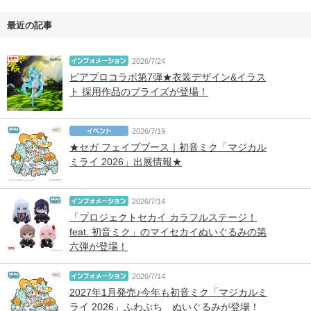
最近の記事
2026/7/24
ピアプロコラボ第7弾★衣装デザイン&イラス
ト 採用作品のプライズが登場！
2026/7/19
★セガ フェイブブース｜初音ミク「マジカル
ミライ 2026」出展情報★
2026/7/14
「プロジェクトセカイ カラフルステージ！
feat. 初音ミク」のマイセカイぬいぐるみの第
六弾が登場！
2026/7/14
2027年1月発売♪今年も初音ミク「マジカルミ
ライ 2026」ふわぷち ぬいぐるみが登場！