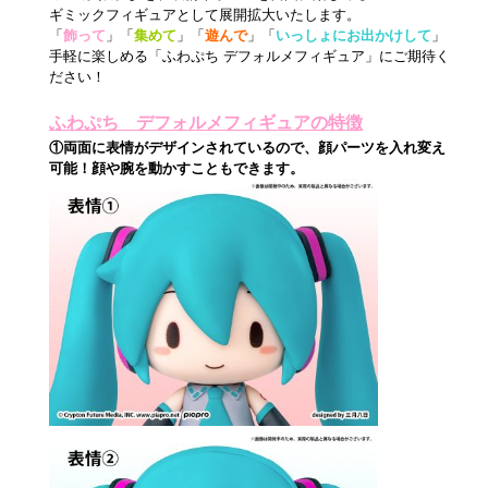
ギミックフィギュアとして展開拡大いたします。
「
飾って
」「
集めて
」「
遊んで
」「
いっしょにお出かけして
」
手軽に楽しめる「ふわぷち デフォルメフィギュア」にご期待く
ださい！
ふわぷち デフォルメフィギュアの特徴
①両面に表情がデザインされているので、
顔パーツを入れ変え
可能！顔や腕を動かすこともできます。