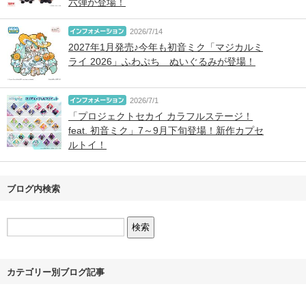
六弾が登場！
2026/7/14
2027年1月発売♪今年も初音ミク「マジカルミ
ライ 2026」ふわぷち ぬいぐるみが登場！
2026/7/1
「プロジェクトセカイ カラフルステージ！
feat. 初音ミク」7～9月下旬登場！新作カプセ
ルトイ！
ブログ内検索
カテゴリー別ブログ記事