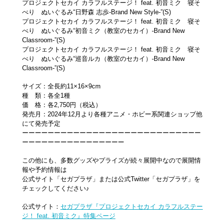
プロジェクトセカイ カラフルステージ！ feat. 初音ミク 寝そ
べり ぬいぐるみ“日野森 志歩‐Brand New Style‐”(S)
プロジェクトセカイ カラフルステージ！ feat. 初音ミク 寝そ
べり ぬいぐるみ“初音ミク（教室のセカイ）‐Brand New
Classroom‐”(S)
プロジェクトセカイ カラフルステージ！ feat. 初音ミク 寝そ
べり ぬいぐるみ“巡音ルカ（教室のセカイ）‐Brand New
Classroom‐”(S)
サイズ：全長約11×16×9cm
種 類：各全1種
価 格：各2,750円（税込）
発売月：2024年12月より各種アニメ・ホビー系関連ショップ他
にて発売予定
ーーーーーーーーーーーーーーーーーーーーーーーーーーーー
ーーーーーーーーーーーーーーーー
この他にも、多数グッズやプライズが続々展開中なので展開情
報や予約情報は
公式サイト「セガプラザ」または公式Twitter「セガプラザ」を
チェックしてください♪
公式サイト：
セガプラザ『プロジェクトセカイ カラフルステー
ジ！ feat. 初音ミク』特集ページ