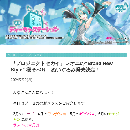
カテゴリ
インフォメーション
『プロジェクトセカイ』レオニの”Brand New
Style” 寝そべり ぬいぐるみ発売決定！
2024/7/29(月)
みなさんこんにちは～！
今日はプロセカの新グッズをご紹介します♪
3月の
ニーゴ
、4月の
ワンダショ
、
5月の
ビビバス
、6月の
モモジ
ャン
に
続き、
ラストの
今月は…