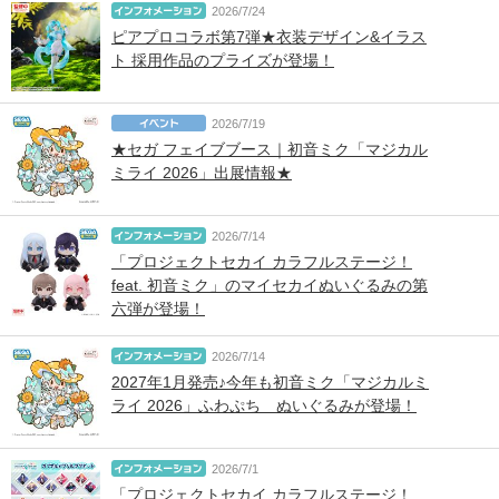
2026/7/24
ピアプロコラボ第7弾★衣装デザイン&イラス
ト 採用作品のプライズが登場！
2026/7/19
★セガ フェイブブース｜初音ミク「マジカル
ミライ 2026」出展情報★
2026/7/14
「プロジェクトセカイ カラフルステージ！
feat. 初音ミク」のマイセカイぬいぐるみの第
六弾が登場！
2026/7/14
2027年1月発売♪今年も初音ミク「マジカルミ
ライ 2026」ふわぷち ぬいぐるみが登場！
2026/7/1
「プロジェクトセカイ カラフルステージ！