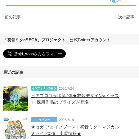
前の記事
次の記事
「初音ミク×SEGA」プロジェクト 公式Twitterアカウント
最近の記事
2026/7/24
ピアプロコラボ第7弾★衣装デザイン&イラス
ト 採用作品のプライズが登場！
2026/7/19
★セガ フェイブブース｜初音ミク「マジカル
ミライ 2026」出展情報★