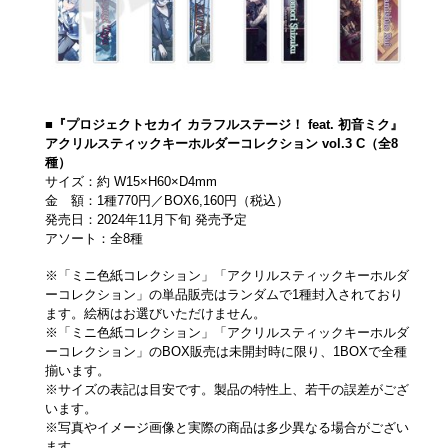
■『プロジェクトセカイ カラフルステージ！ feat. 初音ミク』
アクリルスティックキーホルダーコレクション vol.3 C（全8
種）
サイズ：約 W15×H60×D4mm
金 額：1種770円／BOX6,160円（税込）
発売日：2024年11月下旬 発売予定
アソート：全8種
※「ミニ色紙コレクション」「アクリルスティックキーホルダ
ーコレクション」の単品販売はランダムで1種封入されており
ます。絵柄はお選びいただけません。
※「ミニ色紙コレクション」「アクリルスティックキーホルダ
ーコレクション」のBOX販売は未開封時に限り、1BOXで全種
揃います。
※サイズの表記は目安です。製品の特性上、若干の誤差がござ
います。
※写真やイメージ画像と実際の商品は多少異なる場合がござい
ます。