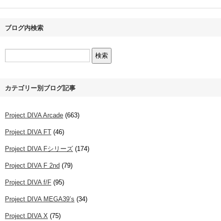
ブログ内検索
カテゴリー別ブログ記事
Project DIVA Arcade
(663)
Project DIVA FT
(46)
Project DIVA Fシリーズ
(174)
Project DIVA F 2nd
(79)
Project DIVA f/F
(95)
Project DIVA MEGA39’s
(34)
Project DIVA X
(75)