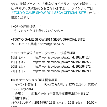
なお、物販ブースでも「東京ジョイポリス」などで販売してい
た5周年グッズの販売をおこないますよー。ラインナップは
「TOKYO GAME SHOW 2014 SEGA OFFICIAL SITE」
からご
確認くださね！
いろいろ詳細は後日！
もうちょっとだけお待ちくださいねー！
■TOKYO GAME SHOW 2014 SEGA OFFICIAL SITE
PC・モバイル共通：http://tgs.sega.jp/
ニコニコ生放送「セガスタジオ」ご視聴用URL
18日（木） http://live.nicovideo.jp/watch/lv192684314
19日（金） http://live.nicovideo.jp/watch/lv192684355
20日（土） http://live.nicovideo.jp/watch/lv192684372
21日（日） http://live.nicovideo.jp/watch/lv192684390
■東京ゲームショウ2014 開催概要
【 イベント名称 】 TOKYO GAME SHOW 2014 ／ 東京ゲ
ームショウ2014
【 会場 】 幕張メッセ（千葉県千葉市美浜区中瀬2-1）
【 開催日時 】
○ビジネスデイ：2014年9月18日（木）、19日（金） 10:00～