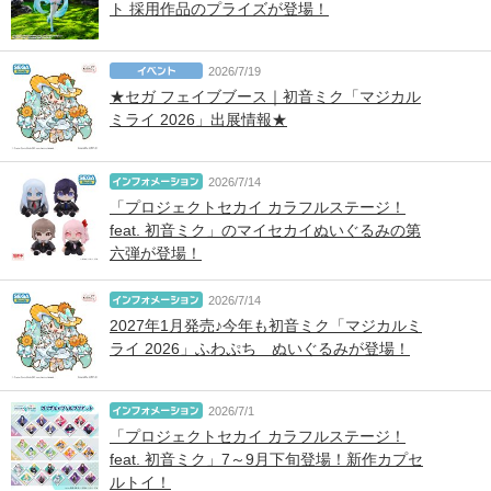
ト 採用作品のプライズが登場！
2026/7/19
★セガ フェイブブース｜初音ミク「マジカル
ミライ 2026」出展情報★
2026/7/14
「プロジェクトセカイ カラフルステージ！
feat. 初音ミク」のマイセカイぬいぐるみの第
六弾が登場！
2026/7/14
2027年1月発売♪今年も初音ミク「マジカルミ
ライ 2026」ふわぷち ぬいぐるみが登場！
2026/7/1
「プロジェクトセカイ カラフルステージ！
feat. 初音ミク」7～9月下旬登場！新作カプセ
ルトイ！