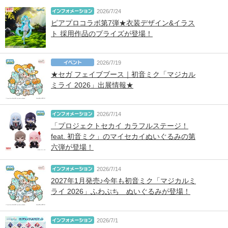
2026/7/24
ピアプロコラボ第7弾★衣装デザイン&イラス
ト 採用作品のプライズが登場！
2026/7/19
★セガ フェイブブース｜初音ミク「マジカル
ミライ 2026」出展情報★
2026/7/14
「プロジェクトセカイ カラフルステージ！
feat. 初音ミク」のマイセカイぬいぐるみの第
六弾が登場！
2026/7/14
2027年1月発売♪今年も初音ミク「マジカルミ
ライ 2026」ふわぷち ぬいぐるみが登場！
2026/7/1