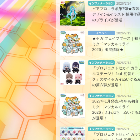
2026/7/24
ピアプロコラボ第7弾★衣装
デザイン&イラスト 採用作
のプライズが登場！
2026/7/19
★セガ フェイブブース｜初
ミク「マジカルミライ
2026」出展情報★
2026/7/14
「プロジェクトセカイ カラ
ルステージ！ feat. 初音ミ
ク」のマイセカイぬいぐる
の第六弾が登場！
2026/7/14
2027年1月発売♪今年も初音
ミク「マジカルミライ
2026」ふわぷち ぬいぐる
が登場！
2026/7/1
「プロジェクトセカイ カラ