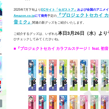
2025年7月下旬より
ECサイト「セガストア」
および
全国のアニメイ
『プロジェクトセカイ カラ
Amazon.co.jp
にて発売
予定の
音ミク』
関連の新グッズをご紹介いたします。
本日3月26日（水）より
ご紹介するグッズは、いずれも
ひチェックしてみてくださいね。
■『プロジェクトセカイ カラフルステージ！ feat. 