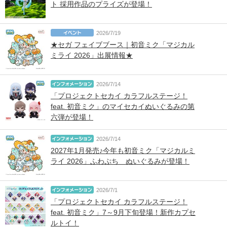
ト 採用作品のプライズが登場！
2026/7/19
★セガ フェイブブース｜初音ミク「マジカル
ミライ 2026」出展情報★
2026/7/14
「プロジェクトセカイ カラフルステージ！
feat. 初音ミク」のマイセカイぬいぐるみの第
六弾が登場！
2026/7/14
2027年1月発売♪今年も初音ミク「マジカルミ
ライ 2026」ふわぷち ぬいぐるみが登場！
2026/7/1
「プロジェクトセカイ カラフルステージ！
feat. 初音ミク」7～9月下旬登場！新作カプセ
ルトイ！