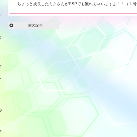
ちょっと成長したミクさんがPSPでも観れちゃいますよ！！（１号
品
前の記事
音
フ
み
み
フ