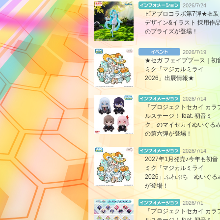
2026/7/24
ピアプロコラボ第7弾★衣装
デザイン&イラスト 採用作
のプライズが登場！
2026/7/19
★セガ フェイブブース｜初
ミク「マジカルミライ
2026」出展情報★
2026/7/14
「プロジェクトセカイ カラ
ルステージ！ feat. 初音ミ
ク」のマイセカイぬいぐる
の第六弾が登場！
2026/7/14
2027年1月発売♪今年も初音
ミク「マジカルミライ
2026」ふわぷち ぬいぐる
が登場！
2026/7/1
「プロジェクトセカイ カラ