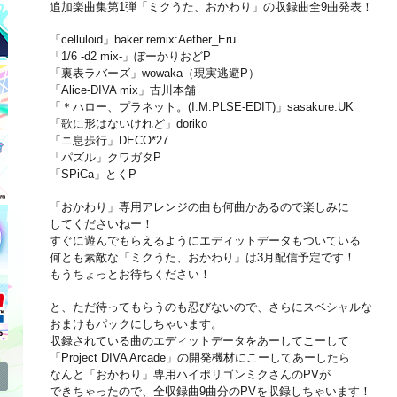
追加楽曲集第1弾「ミクうた、おかわり」の収録曲全9曲発表！
「celluloid」baker remix:Aether_Eru
「1/6 -d2 mix-」ぼーかりおどP
「裏表ラバーズ」wowaka（現実逃避P）
「Alice-DIVA mix」古川本舗
「＊ハロー、プラネット。(I.M.PLSE-EDIT)」sasakure.UK
「歌に形はないけれど」doriko
「ニ息歩行」DECO*27
「パズル」クワガタP
「SPiCa」とくP
「おかわり」専用アレンジの曲も何曲かあるので楽しみに
してくださいねー！
すぐに遊んでもらえるようにエディットデータもついている
何とも素敵な「ミクうた、おかわり」は3月配信予定です！
もうちょっとお待ちください！
と、ただ待ってもらうのも忍びないので、さらにスベシャルな
おまけもパックにしちゃいます。
収録されている曲のエディットデータをあーしてこーして
「Project DIVA Arcade」の開発機材にこーしてあーしたら
なんと「おかわり」専用ハイポリゴンミクさんのPVが
できちゃったので、全収録曲9曲分のPVを収録しちゃいます！