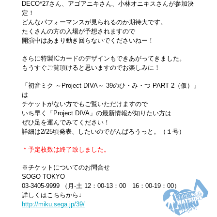
DECO*27さん、アゴアニキさん、小林オニキスさんが参加決
定！
どんなパフォーマンスが見られるのか期待大です。
たくさんの方の入場が予想されますので
開演中はあまり動き回らないでくださいねー！
さらに特製ICカードのデザインもできあがってきました。
もうすぐご覧頂けると思いますのでお楽しみに！
「初音ミク ～Project DIVA～ 39のひ・み・つ PART 2（仮）」
は
チケットがない方でもご覧いただけますので
いち早く「Project DIVA」の最新情報が知りたい方は
ぜひ足を運んでみてください！
詳細は2/25頃発表、したいのでがんばろうっと。（１号）
＊予定枚数は終了致しました。
※チケットについてのお問合せ
SOGO TOKYO
03-3405-9999 （月-土 12：00-13：00 16：00-19：00）
詳しくはこちらから↓
http://miku.sega.jp/39/