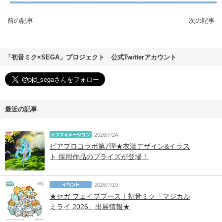
前の記事
次の記事
「初音ミク×SEGA」プロジェクト 公式Twitterアカウント
最近の記事
2026/7/24
ピアプロコラボ第7弾★衣装デザイン&イラス
ト 採用作品のプライズが登場！
2026/7/19
★セガ フェイブブース｜初音ミク「マジカル
ミライ 2026」出展情報★