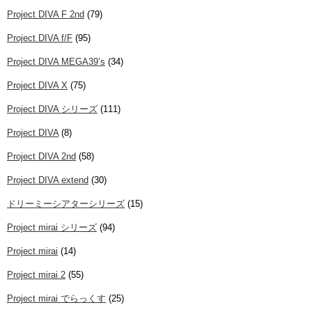
Project DIVA F 2nd
(79)
Project DIVA f/F
(95)
Project DIVA MEGA39’s
(34)
Project DIVA X
(75)
Project DIVA シリーズ
(111)
Project DIVA
(8)
Project DIVA 2nd
(58)
Project DIVA extend
(30)
ドリーミーシアターシリーズ
(15)
Project mirai シリーズ
(94)
Project mirai
(14)
Project mirai 2
(55)
Project mirai でらっくす
(25)