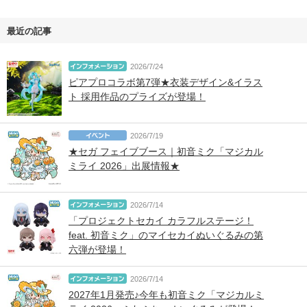
最近の記事
2026/7/24
ピアプロコラボ第7弾★衣装デザイン&イラス
ト 採用作品のプライズが登場！
2026/7/19
★セガ フェイブブース｜初音ミク「マジカル
ミライ 2026」出展情報★
2026/7/14
「プロジェクトセカイ カラフルステージ！
feat. 初音ミク」のマイセカイぬいぐるみの第
六弾が登場！
2026/7/14
2027年1月発売♪今年も初音ミク「マジカルミ