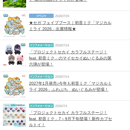
2026/7/19
★セガ フェイブブース｜初音ミク「マジカル
ミライ 2026」出展情報★
2026/7/14
「プロジェクトセカイ カラフルステージ！
feat. 初音ミク」のマイセカイぬいぐるみの第
六弾が登場！
2026/7/14
2027年1月発売♪今年も初音ミク「マジカルミ
ライ 2026」ふわぷち ぬいぐるみが登場！
2026/7/1
「プロジェクトセカイ カラフルステージ！
feat. 初音ミク」7～9月下旬登場！新作カプセ
ルトイ！