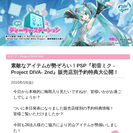
カテゴリ
Project DIVA 2nd
素敵なアイテムが勢ぞろい！PSP『初音ミク -
Project DIVA- 2nd』販売店別予約特典大公開！
2010/6/18(金)
今日から本格的に梅雨入り見たいですねが、皆様いかがお過ご
しでしょうか？
ついに本日発表になりました販売店様別の予約特典情報！
皆様ご覧いただけましたか？
今回も26法人様のご協力により沢山アイテムが勢揃いしまし
た！