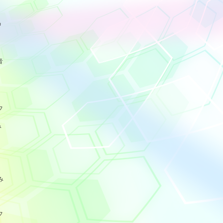
品
音
フ
み
み
フ