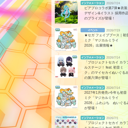
2026/7/24
ピアプロコラボ第7弾★衣装
デザイン&イラスト 採用作
のプライズが登場！
2026/7/19
★セガ フェイブブース｜初
ミク「マジカルミライ
2026」出展情報★
2026/7/14
「プロジェクトセカイ カラ
ルステージ！ feat. 初音ミ
ク」のマイセカイぬいぐる
の第六弾が登場！
2026/7/14
2027年1月発売♪今年も初音
ミク「マジカルミライ
2026」ふわぷち ぬいぐる
が登場！
2026/7/1
「プロジェクトセカイ カラ