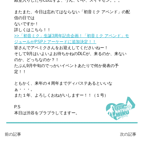
殿堂入りしたらCD出すよ、うん、いや、スイマセン。。。
またまた、今日は忘れてはならない「初音ミク アペンド」の配
信の日では
ないですか！
詳しくはこちら！！
>>「初音ミク」生誕3周年記念企画！「初音ミク アペンド」モ
ジュールがPSPとアーケードに追加決定！！
皆さんでアペミクさんをお迎えしてくださいねー！
そして9月はいよいよお待ちかねのDLCが、来るのか、来ない
のか、どっちなのか？！
たぶん9月中旬のでっかいイベントあたりで何か発表の予
定！！
ともかく、来年の４周年までディバステあるといいな
ぁ・・・。
また１年、よろしくおねがいしますー！！（１号）
P.S
本日は渋谷をブラブラしてますー。
前の記事
次の記事