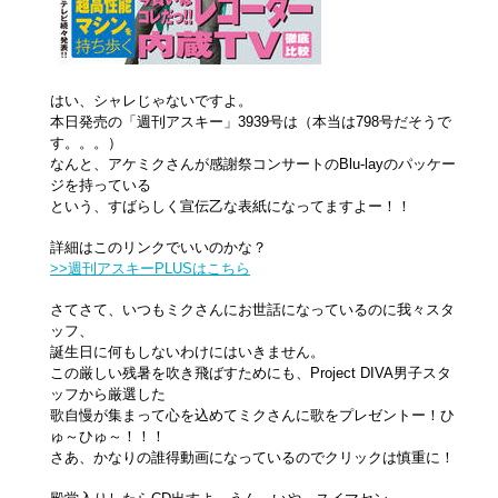
はい、シャレじゃないですよ。
本日発売の「週刊アスキー」3939号は（本当は798号だそうで
す。。。）
なんと、アケミクさんが感謝祭コンサートのBlu-layのパッケー
ジを持っている
という、すばらしく宣伝乙な表紙になってますよー！！
詳細はこのリンクでいいのかな？
>>週刊アスキーPLUSはこちら
さてさて、いつもミクさんにお世話になっているのに我々スタ
ッフ、
誕生日に何もしないわけにはいきません。
この厳しい残暑を吹き飛ばすためにも、Project DIVA男子スタ
ッフから厳選した
歌自慢が集まって心を込めてミクさんに歌をプレゼントー！ひ
ゅ～ひゅ～！！！
さあ、かなりの誰得動画になっているのでクリックは慎重に！