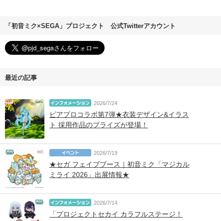
「初音ミク×SEGA」プロジェクト 公式Twitterアカウント
最近の記事
2026/7/24
ピアプロコラボ第7弾★衣装デザイン&イラス
ト 採用作品のプライズが登場！
2026/7/19
★セガ フェイブブース｜初音ミク「マジカル
ミライ 2026」出展情報★
2026/7/14
「プロジェクトセカイ カラフルステージ！