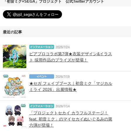
「初音ミク×SEGA」プロジェクト 公式Twitterアカウント
最近の記事
2026/7/24
ピアプロコラボ第7弾★衣装デザイン&イラス
ト 採用作品のプライズが登場！
2026/7/19
★セガ フェイブブース｜初音ミク「マジカル
ミライ 2026」出展情報★
2026/7/14
「プロジェクトセカイ カラフルステージ！
feat. 初音ミク」のマイセカイぬいぐるみの第
六弾が登場！