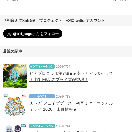
「初音ミク×SEGA」プロジェクト 公式Twitterアカウント
最近の記事
2026/7/24
ピアプロコラボ第7弾★衣装デザイン&イラス
ト 採用作品のプライズが登場！
2026/7/19
★セガ フェイブブース｜初音ミク「マジカル
ミライ 2026」出展情報★
2026/7/14