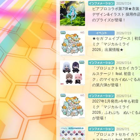
2026/7/24
ピアプロコラボ第7弾★衣装
デザイン&イラスト 採用作
のプライズが登場！
2026/7/19
★セガ フェイブブース｜初
ミク「マジカルミライ
2026」出展情報★
2026/7/14
「プロジェクトセカイ カラ
ルステージ！ feat. 初音ミ
ク」のマイセカイぬいぐる
の第六弾が登場！
2026/7/14
2027年1月発売♪今年も初音
ミク「マジカルミライ
2026」ふわぷち ぬいぐる
が登場！
2026/7/1
「プロジェクトセカイ カラ