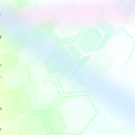
品
音
フ
み
み
フ