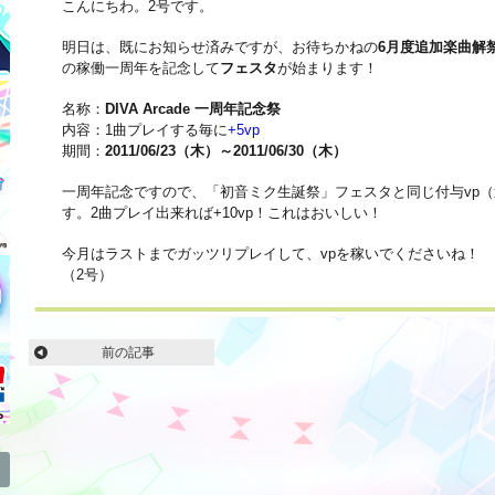
こんにちわ。2号です。
明日は、既にお知らせ済みですが、お待ちかねの
6月度追加楽曲解
の稼働一周年を記念して
フェスタ
が始まります！
名称：
DIVA Arcade 一周年記念祭
内容：1曲プレイする毎に
+5vp
期間：
2011/06/23（木）～2011/06/30（木）
一周年記念ですので、「初音ミク生誕祭」フェスタと同じ付与vp
す。2曲プレイ出来れば+10vp！これはおいしい！
今月はラストまでガッツリプレイして、vpを稼いでくださいね！
（2号）
前の記事