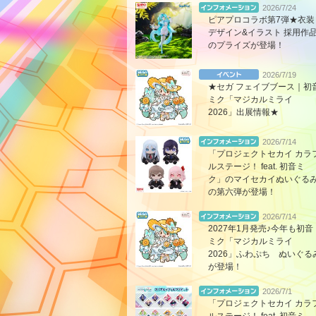
2026/7/24
ピアプロコラボ第7弾★衣装
デザイン&イラスト 採用作
のプライズが登場！
2026/7/19
★セガ フェイブブース｜初
ミク「マジカルミライ
2026」出展情報★
2026/7/14
「プロジェクトセカイ カラ
ルステージ！ feat. 初音ミ
ク」のマイセカイぬいぐる
の第六弾が登場！
2026/7/14
2027年1月発売♪今年も初音
ミク「マジカルミライ
2026」ふわぷち ぬいぐる
が登場！
2026/7/1
「プロジェクトセカイ カラ