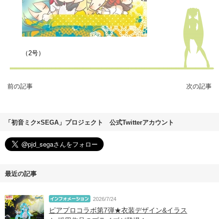
ver.UPは来週だぁ～今週はじっくりどうぞ～
（2号）
前の記事
次の記事
「初音ミク×SEGA」プロジェクト 公式Twitterアカウント
最近の記事
2026/7/24
ピアプロコラボ第7弾★衣装デザイン&イラス