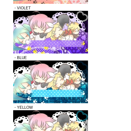
・VIOLET
・BLUE
・YELLOW