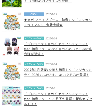
ト 採用作品のプライズが登場！
2026/7/19
★セガ フェイブブース｜初音ミク「マジカル
ミライ 2026」出展情報★
2026/7/14
「プロジェクトセカイ カラフルステージ！
feat. 初音ミク」のマイセカイぬいぐるみの第
六弾が登場！
2026/7/14
2027年1月発売♪今年も初音ミク「マジカルミ
ライ 2026」ふわぷち ぬいぐるみが登場！
2026/7/1
「プロジェクトセカイ カラフルステージ！
feat. 初音ミク」7～9月下旬登場！新作カプセ
ルトイ！