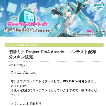
カテゴリ
Project DIVA Arcade
初音ミク Project DIVA Arcade：コンテスト配布
分スキン販売！
2011/7/19(火)
皆さんこんにちわ。
昨日までのコンテストはプレイして、
VP/スキン/称号
を獲得出
来ましたか？
今後も定期的にコンテストは行っていきますので、御期待くだ
さい！
さて、ここまで前振り…