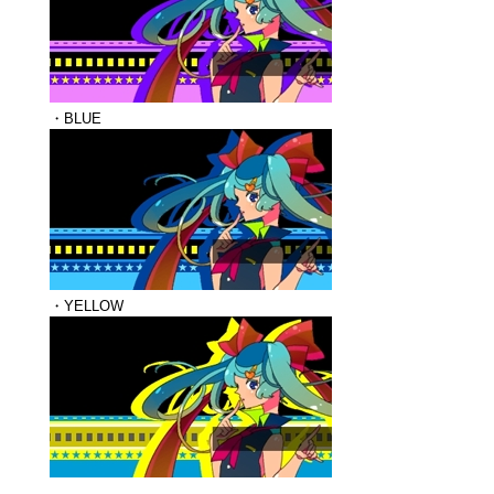
・BLUE
・YELLOW