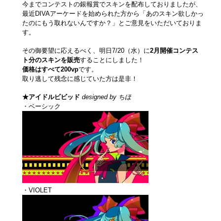
今までコンテストの銀報賞でスキンを配布しておりましたが、
最近DIVAアーケードを始められた方から「あのスキン欲しかっ
たのにもう取れないんですか？」とご意見をいただいておりま
す。
その御要望に応えるべく、明日7/20（水）に
2月開催コンテス
ト分のスキンを販売
することにしました！
価格はすべて200vp
です。
取り逃して残念に感じていた方は是非！
★アイドルビビッド
designed by ちほ
・ベーシック
・VIOLET