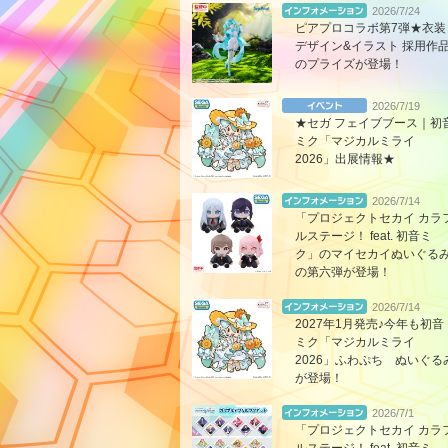
2026/7/24
ピアプロコラボ第7弾★衣装
デザイン&イラスト 採用作
のプライズが登場！
2026/7/19
★セガ フェイブブース｜初
ミク「マジカルミライ
2026」出展情報★
2026/7/14
「プロジェクトセカイ カラ
ルステージ！ feat. 初音ミ
ク」のマイセカイぬいぐる
の第六弾が登場！
2026/7/14
2027年1月発売♪今年も初音
ミク「マジカルミライ
2026」ふわぷち ぬいぐる
が登場！
2026/7/1
「プロジェクトセカイ カラ