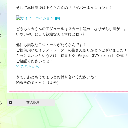
そして本日最後はまくらさんの「サイバーネイション」！
品
どうもルカさんのモジュールはスカート短めになりがちな気が…。
いやいや、むしろ歓迎なんですけどね（汗
音
他にも素敵なモジュールがたくさんです！
ご提供頂いたイラストレーターの皆さんありがとうございました！
もっと見たいという方は「初音ミク -Project DIVA- extend」公式
ご確認くださいませ！！
フ
>>こちらから！
み
さて、あともうちょっとお付き合いくださいね！
続報その３へっ！（１号）
前の記事
み
フ