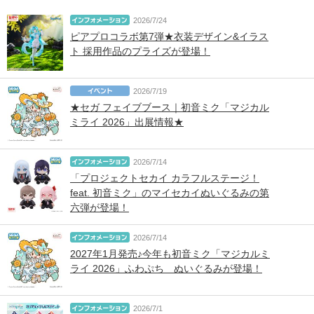
2026/7/24
ピアプロコラボ第7弾★衣装デザイン&イラス
ト 採用作品のプライズが登場！
2026/7/19
★セガ フェイブブース｜初音ミク「マジカル
ミライ 2026」出展情報★
2026/7/14
「プロジェクトセカイ カラフルステージ！
feat. 初音ミク」のマイセカイぬいぐるみの第
六弾が登場！
2026/7/14
2027年1月発売♪今年も初音ミク「マジカルミ
ライ 2026」ふわぷち ぬいぐるみが登場！
2026/7/1