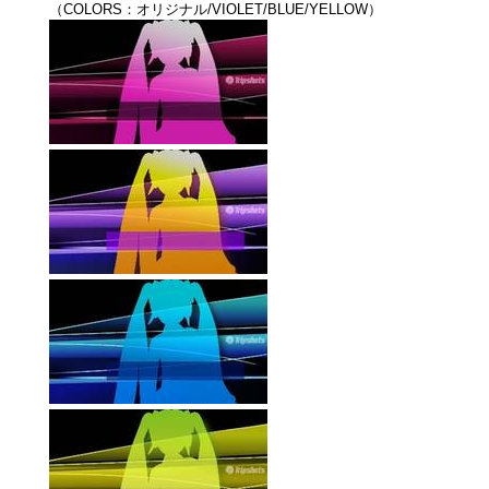
（COLORS：オリジナル/VIOLET/BLUE/YELLOW）