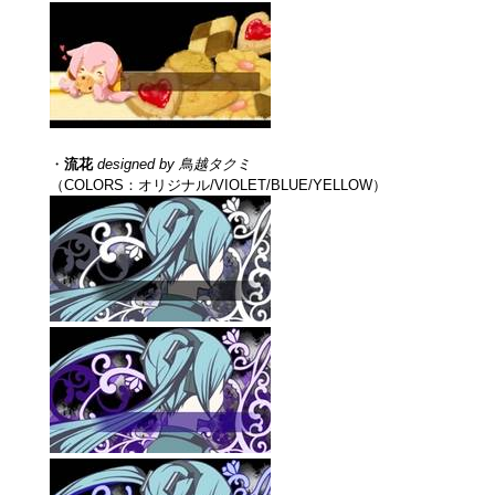
・
流花
designed by 鳥越タクミ
（COLORS：オリジナル/VIOLET/BLUE/YELLOW）