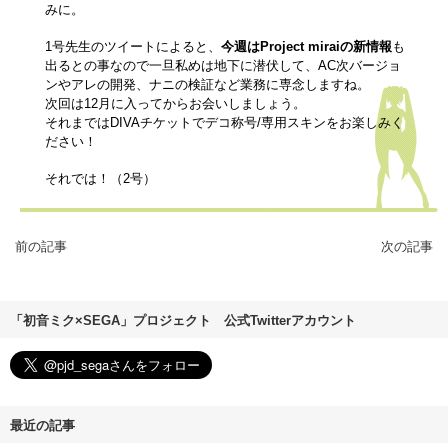
みに。
1号先生のツイートによると、
今週はProject miraiの新情報
も
出るとの事なので一旦私めは地下に潜伏して、
AC次バージョ
ン
や
アレの開発
、
ナニの検証
など業務に専念しますね。
次回は12月に入ってからお会いしましょう。
それまではDIVAチケットでデコ称号/専用スキンをお楽しみく
ださい！
それでは！（2号）
前の記事
次の記事
「初音ミク×SEGA」プロジェクト 公式Twitterアカウント
最近の記事