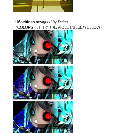
・
Machines
designed by Deino
（COLORS：オリジナル/VIOLET/BLUE/YELLOW）