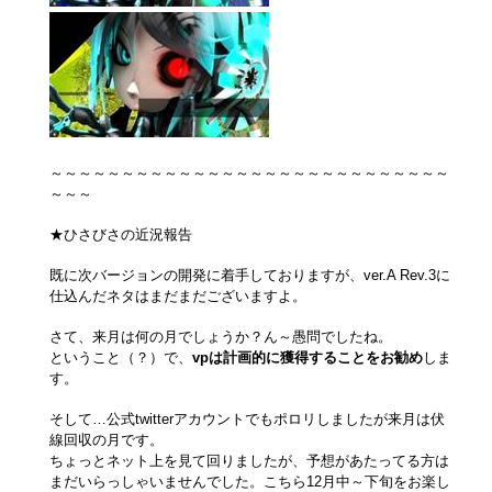
～～～～～～～～～～～～～～～～～～～～～～～～～～～～
～～～
★ひさびさの近況報告
既に次バージョンの開発に着手しておりますが、ver.A Rev.3に
仕込んだネタはまだまだございますよ。
さて、来月は何の月でしょうか？ん～愚問でしたね。
ということ（？）で、
vpは計画的に獲得することをお勧め
しま
す。
そして…公式twitterアカウントでもポロリしましたが来月は伏
線回収の月です。
ちょっとネット上を見て回りましたが、予想があたってる方は
まだいらっしゃいませんでした。こちら12月中～下旬をお楽し