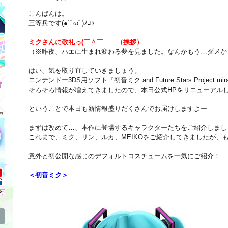
こんばんは。
三等兵です(●´ﾟωﾟ)ﾉﾖｯ
ミクさんに敬礼っ(￣＾￣ゞ （挨拶）
（※昨夜、ハエに生まれ変わる夢を見ました。なんかもう…ダメか
はい、気を取り直していきましょう。
ニンテンドー3DS用ソフト『初音ミク and Future Stars Project m
そろそろ情報が増えてきましたので、本日公式HPをリニューアル
ということで本日も新情報盛りだくさんでお届けしますよー
まずは改めて…、本作に登場するキャラクターたちをご紹介しまし
これまで、ミク、リン、ルカ、MEIKOをご紹介してきましたが、
意外と初公開な感じのデフォルトコスチュームを一気にご紹介！
＜初音ミク＞