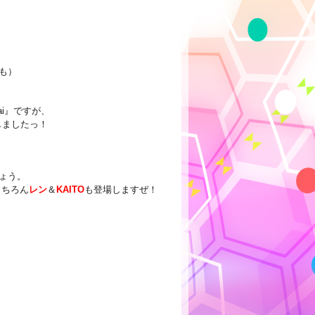
も）
irai』ですが、
しましたっ！
ょう。
もちろん
レン
＆
KAITO
も登場しますぜ！