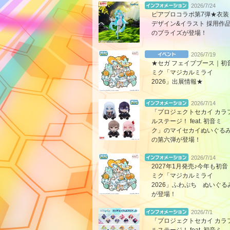
2026/7/24
ピアプロコラボ第7弾★衣装
デザイン&イラスト 採用作
のプライズが登場！
2026/7/19
★セガ フェイブブース｜初
ミク「マジカルミライ
2026」出展情報★
2026/7/14
「プロジェクトセカイ カラ
ルステージ！ feat. 初音ミ
ク」のマイセカイぬいぐる
の第六弾が登場！
2026/7/14
2027年1月発売♪今年も初音
ミク「マジカルミライ
2026」ふわぷち ぬいぐる
が登場！
2026/7/1
「プロジェクトセカイ カラ