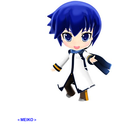
＜MEIKO＞