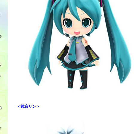
品
音
フ
み
＜鏡音リン＞
み
フ