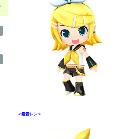
カ
＜鏡音レン＞