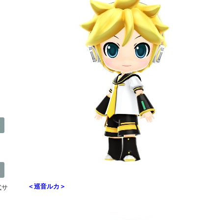
＜巡音ルカ＞
公式サ