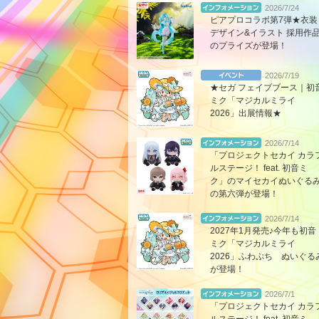
2026/7/24
ピアプロコラボ第7弾★衣装
デザイン&イラスト 採用作
のプライズが登場！
2026/7/19
★セガ フェイブブース｜初
ミク「マジカルミライ
2026」出展情報★
2026/7/14
「プロジェクトセカイ カラ
ルステージ！ feat. 初音ミ
ク」のマイセカイぬいぐる
の第六弾が登場！
2026/7/14
2027年1月発売♪今年も初音
ミク「マジカルミライ
2026」ふわぷち ぬいぐる
が登場！
2026/7/1
「プロジェクトセカイ カラ