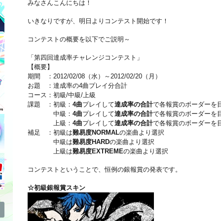
みなさんこんにちは！
いきなりですが、明日より
コンテスト
開始です！
コンテストの概要を以下でご説明～
「第四回達成率チャレンジコンテスト」
【概要】
期間 ：2012/02/08（水）～2012/02/20（月）
お題 ：達成率の4曲プレイ分合計
コース：初級/中級/上級
課題 ：初級：
4曲
プレイして
達成率の合計
で各報賞のボーダーを
中級：
4曲
プレイして
達成率の合計
で各報賞のボーダーを
上級：
4曲
プレイして
達成率の合計
で各報賞のボーダーを
補足 ：初級は
難易度NORMAL
の楽曲より選択
中級は
難易度HARD
の楽曲より選択
上級は
難易度EXTREME
の楽曲より選択
コンテストということで、恒例の銀報賞の発表です。
☆初級銀報賞スキン