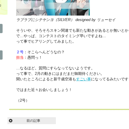
カ
ラブラブにシテヤンヨ（SILVER） designed by リューセイ
そういや、そろそろスキン関連でも新たな動きがあるとか無いとか
で…やっぱ、コンテストのタイミング早いですよね…
って事でヒアリングしてみました。
２号
：そこらへんどうなの？
担当
：愚問っ！
…なるほど。質問にすらなってないようです。
って事で、2月の動きにはまだまだ御期待ください。
聞いたところによると新千歳空港も
すごい事
になってるみたいです
ではまた近々お会いしましょう！
（2号）
前の記事