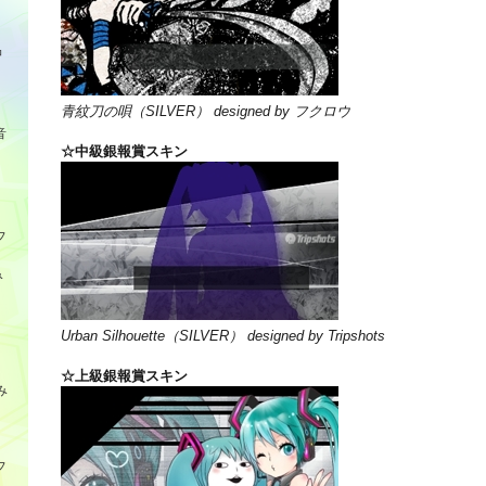
品
青紋刀の唄（SILVER） designed by フクロウ
音
☆中級銀報賞スキン
フ
み
Urban Silhouette（SILVER） designed by Tripshots
☆上級銀報賞スキン
み
フ