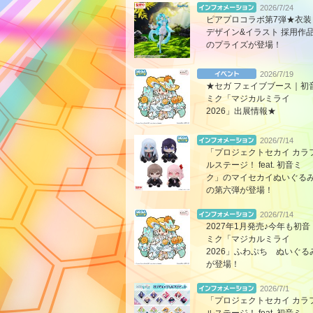
2026/7/24
ピアプロコラボ第7弾★衣装
デザイン&イラスト 採用作
のプライズが登場！
2026/7/19
★セガ フェイブブース｜初
ミク「マジカルミライ
2026」出展情報★
2026/7/14
「プロジェクトセカイ カラ
ルステージ！ feat. 初音ミ
ク」のマイセカイぬいぐる
の第六弾が登場！
2026/7/14
2027年1月発売♪今年も初音
ミク「マジカルミライ
2026」ふわぷち ぬいぐる
が登場！
2026/7/1
「プロジェクトセカイ カラ