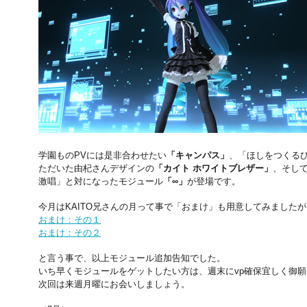
学園ものPVには是非合わせたい
「キャンパス」
、「ほしをつくる
ただいた由杞さんデザインの
「カイト ホワイトブレザー」
、そし
激唱」と対になったモジュール
「∞」
が登場です。
今月はKAITO兄さんの月って事で「おまけ」も用意してみました
おまけ：その１
おまけ：その２
と言う事で、以上モジュール追加告知でした。
いち早くモジュールをゲットしたい方は、週末にvp確保宜しく御
次回は来週月曜にお会いしましょう。