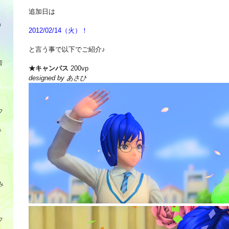
追加日は
品
2012/02/14（火）！
と言う事で以下でご紹介♪
音
★キャンパス
200vp
designed by あさひ
フ
み
み
フ