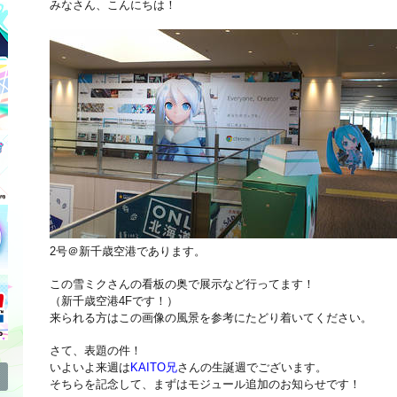
みなさん、こんにちは！
2号＠新千歳空港であります。
この雪ミクさんの看板の奥で展示など行ってます！
（新千歳空港4Fです！）
来られる方はこの画像の風景を参考にたどり着いてください。
さて、表題の件！
いよいよ
来週は
KAITO兄
さんの生誕週
でございます。
そちらを記念して、まずはモジュール追加のお知らせです！