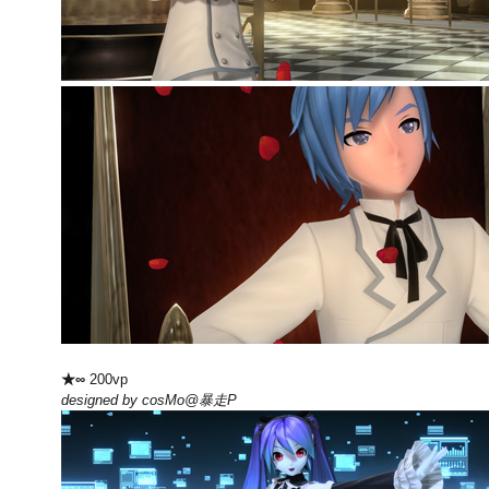
★∞
200vp
designed by cosMo@暴走P