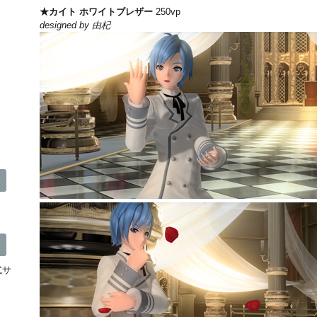
★カイト ホワイトブレザー
250vp
designed by 由杞
公式サ